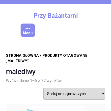
Skip
to
content
Przy Bażantarni
Menu
STRONA GŁÓWNA
/ PRODUKTY OTAGOWANE
„MALEDIWY”
malediwy
Posortowane
Wyświetlanie 1–6 z 77 wyników
według
najnowszych