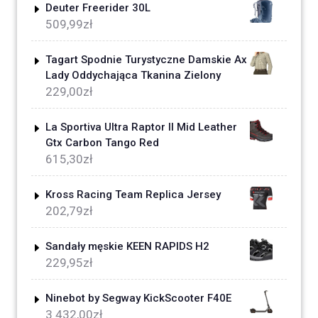
Deuter Freerider 30L
509,99
zł
Tagart Spodnie Turystyczne Damskie Ax
Lady Oddychająca Tkanina Zielony
229,00
zł
La Sportiva Ultra Raptor II Mid Leather
Gtx Carbon Tango Red
615,30
zł
Kross Racing Team Replica Jersey
202,79
zł
Sandały męskie KEEN RAPIDS H2
229,95
zł
Ninebot by Segway KickScooter F40E
3 432,00
zł