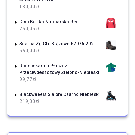
139,99
zł
Cmp Kurtka Narciarska Red
759,95
zł
Scarpa Zg Gtx Brązowe 67075 202
669,99
zł
Upominkarnia Płaszcz
Przeciwdeszczowy Zielono-Niebieski
99,77
zł
Blackwheels Slalom Czarno Niebieski
219,00
zł