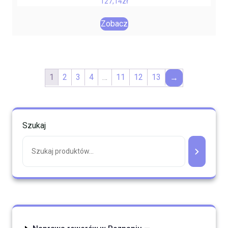
127,14
zł
Zobacz
1
2
3
4
…
11
12
13
→
Szukaj