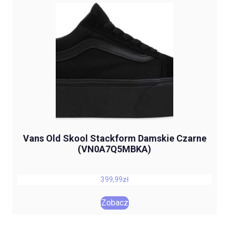
Vans Old Skool Stackform Damskie Czarne
(VN0A7Q5MBKA)
399,99
zł
Zobacz