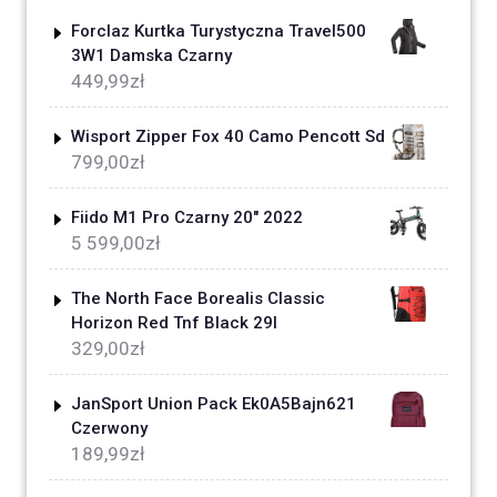
Forclaz Kurtka Turystyczna Travel500
3W1 Damska Czarny
449,99
zł
Wisport Zipper Fox 40 Camo Pencott Sd
799,00
zł
Fiido M1 Pro Czarny 20" 2022
5 599,00
zł
The North Face Borealis Classic
Horizon Red Tnf Black 29l
329,00
zł
JanSport Union Pack Ek0A5Bajn621
Czerwony
189,99
zł