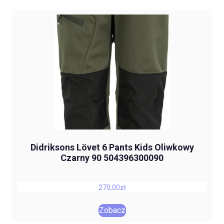
Didriksons Lövet 6 Pants Kids Oliwkowy
Czarny 90 504396300090
270,00
zł
Zobacz