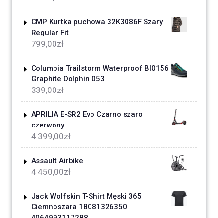
CMP Kurtka puchowa 32K3086F Szary
Regular Fit
799,00
zł
Columbia Trailstorm Waterproof Bl0156
Graphite Dolphin 053
339,00
zł
APRILIA E-SR2 Evo Czarno szaro
czerwony
4 399,00
zł
Assault Airbike
4 450,00
zł
Jack Wolfskin T-Shirt Męski 365
Ciemnoszara 18081326350
4064993117288