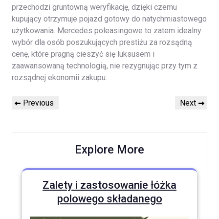
przechodzi gruntowną weryfikację, dzięki czemu
kupujący otrzymuje pojazd gotowy do natychmiastowego
użytkowania. Mercedes poleasingowe to zatem idealny
wybór dla osób poszukujących prestiżu za rozsądną
cenę, które pragną cieszyć się luksusem i
zaawansowaną technologią, nie rezygnując przy tym z
rozsądnej ekonomii zakupu.
Nawigacja
Previous
Next
Previous
Next
wpisu
Post
Post
Explore More
Zalety i zastosowanie łóżka
polowego składanego