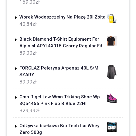
159,00
zł
Worek Wodoszczelny Na Plażę 20l Żółta
40,84
zł
Black Diamond T-Shirt Equipment For
Alpinist APYL4X015 Czarny Regular Fit
89,00
zł
FORCLAZ Peleryna Arpenaz 40L S/M
SZARY
89,99
zł
Cmp Rigel Low Wmn Trkking Shoe Wp
3Q54456 Pink Fluo B Blue 22Hl
329,99
zł
Odżywka białkowa Bio Tech Iso Whey
Zero 500g