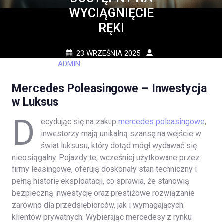
WYCIĄGNIĘCIE
RĘKI
23 WRZEŚNIA 2025
ADMIN
0 COMMENTS
0 TAGS
Mercedes Poleasingowe – Inwestycja
w Luksus
D
ecydując się na zakup
mercedes poleasingowe
,
inwestorzy mają unikalną szansę na wejście w
świat luksusu, który dotąd mógł wydawać się
nieosiągalny. Pojazdy te, wcześniej użytkowane przez
firmy leasingowe, oferują doskonały stan techniczny i
pełną historię eksploatacji, co sprawia, że stanowią
bezpieczną inwestycję oraz prestiżowe rozwiązanie
zarówno dla przedsiębiorców, jak i wymagających
klientów prywatnych. Wybierając mercedesy z rynku