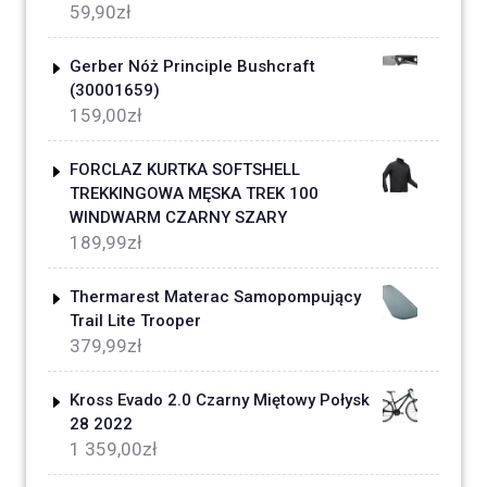
59,90
zł
Gerber Nóż Principle Bushcraft
(30001659)
159,00
zł
FORCLAZ KURTKA SOFTSHELL
TREKKINGOWA MĘSKA TREK 100
WINDWARM CZARNY SZARY
189,99
zł
Thermarest Materac Samopompujący
Trail Lite Trooper
379,99
zł
Kross Evado 2.0 Czarny Miętowy Połysk
28 2022
1 359,00
zł