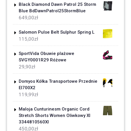
Black Diamond Dawn Patrol 25 Storm
Blue BdDawnPatrol25StormBlue
649,00
zł
Salomon Pulse Belt Sulphur Spring L
115,00
zł
SportVida Obuwie plażowe
SVGY0001R29 Różowe
29,90
zł
Domyos Kółka Transportowe Przednie
El700X2
119,99
zł
Maloja Cunturinesm Organic Cord
Stretch Shorts Women Oliwkowy Xl
3344810560Xl
450,00
zł