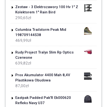
Zestaw - 3 Elektrozawory 100 Hv 1" Z
Kolektorem 1" Rain Bird
290,65
zł
Columbia Trailstorm Peak Mid
198709144S38
469,99
zł
Rudy Project Tralyx Slim Rp Optics
Czerwone
639,82
zł
Prox Akumulator 4400 Mah 8,4V
Plastikowa Obudowa
87,00
zł
Eastpak Padded Pak'R Ek000620
Refleks Navy U37