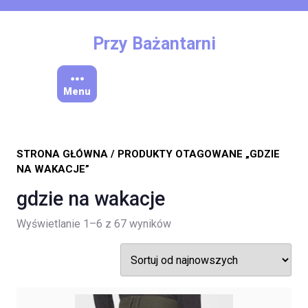
Skip
to
content
Przy Bażantarni
Menu
STRONA GŁÓWNA
/ PRODUKTY OTAGOWANE „GDZIE
NA WAKACJE”
gdzie na wakacje
Posortowane
Wyświetlanie 1–6 z 67 wyników
według
najnowszych