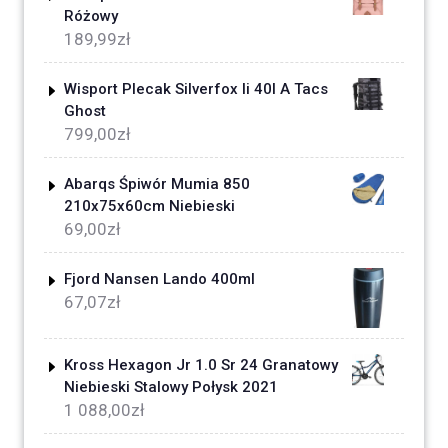
Różowy
189,99
zł
Wisport Plecak Silverfox Ii 40l A Tacs
Ghost
799,00
zł
Abarqs Śpiwór Mumia 850
210x75x60cm Niebieski
69,00
zł
Fjord Nansen Lando 400ml
67,07
zł
Kross Hexagon Jr 1.0 Sr 24 Granatowy
Niebieski Stalowy Połysk 2021
1 088,00
zł