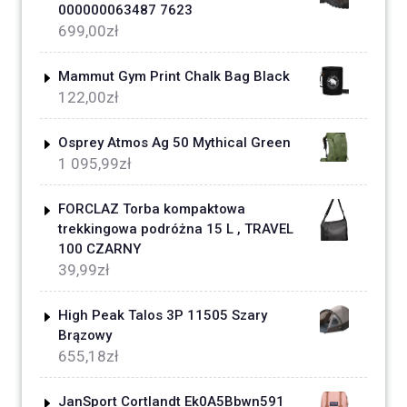
000000063487 7623
699,00
zł
Mammut Gym Print Chalk Bag Black
122,00
zł
Osprey Atmos Ag 50 Mythical Green
1 095,99
zł
FORCLAZ Torba kompaktowa
trekkingowa podróżna 15 L , TRAVEL
100 CZARNY
39,99
zł
High Peak Talos 3P 11505 Szary
Brązowy
655,18
zł
JanSport Cortlandt Ek0A5Bbwn591