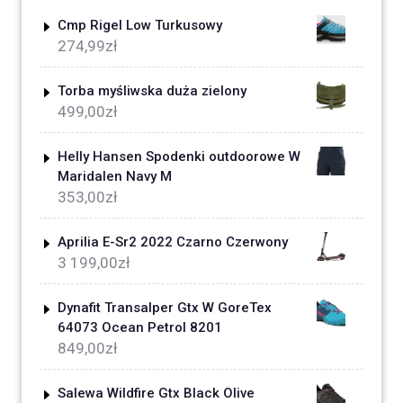
Cmp Rigel Low Turkusowy
274,99
zł
Torba myśliwska duża zielony
499,00
zł
Helly Hansen Spodenki outdoorowe W
Maridalen Navy M
353,00
zł
Aprilia E-Sr2 2022 Czarno Czerwony
3 199,00
zł
Dynafit Transalper Gtx W GoreTex
64073 Ocean Petrol 8201
849,00
zł
Salewa Wildfire Gtx Black Olive