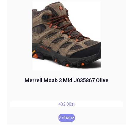
Merrell Moab 3 Mid J035867 Olive
432,00
zł
Zobacz