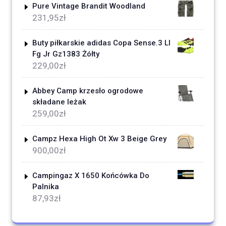
Pure Vintage Brandit Woodland
231,95
zł
Buty piłkarskie adidas Copa Sense.3 Ll
Fg Jr Gz1383 Żółty
229,00
zł
Abbey Camp krzesło ogrodowe
składane leżak
259,00
zł
Campz Hexa High Ot Xw 3 Beige Grey
900,00
zł
Campingaz X 1650 Końcówka Do
Palnika
87,93
zł