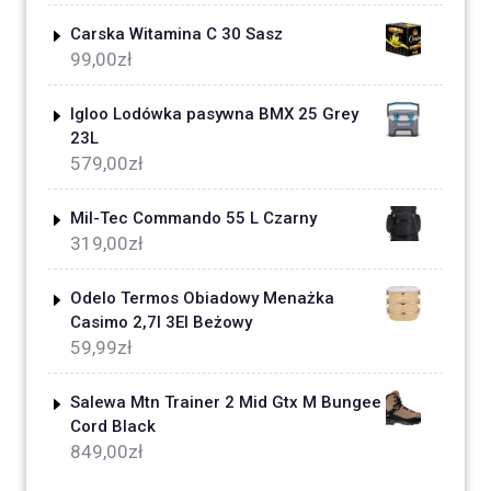
Carska Witamina C 30 Sasz
99,00
zł
Igloo Lodówka pasywna BMX 25 Grey
23L
579,00
zł
Mil-Tec Commando 55 L Czarny
319,00
zł
Odelo Termos Obiadowy Menażka
Casimo 2,7l 3El Beżowy
59,99
zł
Salewa Mtn Trainer 2 Mid Gtx M Bungee
Cord Black
849,00
zł