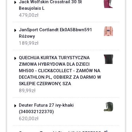
Jack Wolfskin Crosstrail 30 St
Beaujolais L
479,00
zł
JanSport Cortlandt Ek0A5Bbwn591
Różowy
189,99
zł
QUECHUA KURTKA TURYSTYCZNA
ZIMOWA HYBRYDOWA DLA DZIECI
MH500 - CLICK&COLLECT - ZAMÓW NA
DECATHLON.PL, ODBIERZ ZA DARMO W
SKLEPIE CZERWONY, SZA
89,99
zł
Deuter Futura 27 ivy-khaki
(340032122370)
620,00
zł