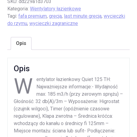
SKU:
dd229a1d3703
Kategoria:
Wentylatory łazienkowe
Tagi:
fafa premium
,
grecja
,
last minute grecja
,
wycieczki
do rzymu
,
wycieczki zagraniczne
Opis
Opis
W
entylator łazienkowy Quiet 125 TH:
Najważniejsze informacje:- Wydajność
max: 185 m3/h (przy zerowym sprężu) –
Głośność: 32 db(A)/3m – Wyposażenie: Higrostat
(czujnik wilgoci), Timer (opóźnienie czasowe
regulowane), Klapa zwrotna – Średnica króćca:
wchodzący do kanału o średnicy fi 125mm –
Miejsce montażu: ściana lub sufit- Podłączenie: