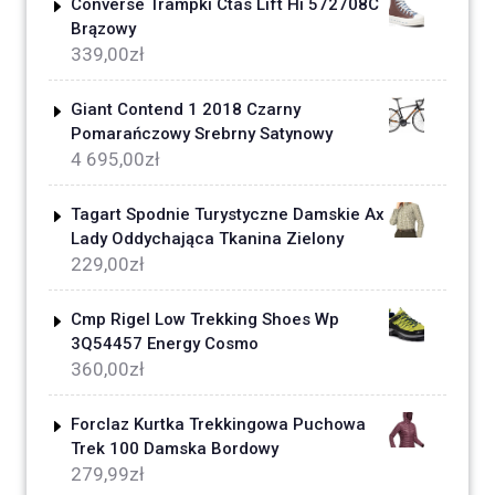
Converse Trampki Ctas Lift Hi 572708C
Brązowy
339,00
zł
Giant Contend 1 2018 Czarny
Pomarańczowy Srebrny Satynowy
4 695,00
zł
Tagart Spodnie Turystyczne Damskie Ax
Lady Oddychająca Tkanina Zielony
229,00
zł
Cmp Rigel Low Trekking Shoes Wp
3Q54457 Energy Cosmo
360,00
zł
Forclaz Kurtka Trekkingowa Puchowa
Trek 100 Damska Bordowy
279,99
zł