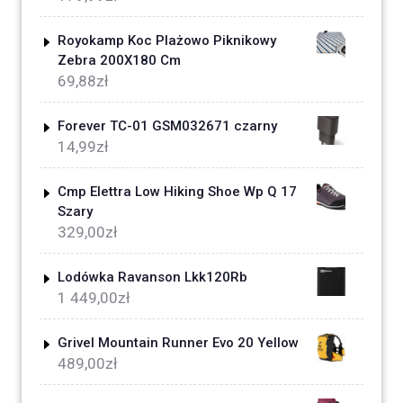
Royokamp Koc Plażowo Piknikowy
Zebra 200X180 Cm
69,88
zł
Forever TC-01 GSM032671 czarny
14,99
zł
Cmp Elettra Low Hiking Shoe Wp Q 17
Szary
329,00
zł
Lodówka Ravanson Lkk120Rb
1 449,00
zł
Grivel Mountain Runner Evo 20 Yellow
489,00
zł