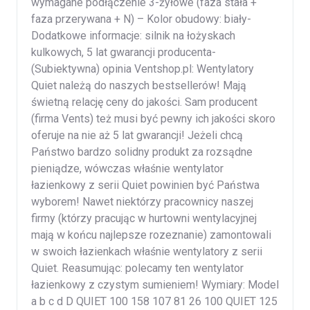
wymagane podłączenie 3-żyłowe (faza stała +
faza przerywana + N) – Kolor obudowy: biały-
Dodatkowe informacje: silnik na łożyskach
kulkowych, 5 lat gwarancji producenta-
(Subiektywna) opinia Ventshop.pl: Wentylatory
Quiet należą do naszych bestsellerów! Mają
świetną relację ceny do jakości. Sam producent
(firma Vents) też musi być pewny ich jakości skoro
oferuje na nie aż 5 lat gwarancji! Jeżeli chcą
Państwo bardzo solidny produkt za rozsądne
pieniądze, wówczas właśnie wentylator
łazienkowy z serii Quiet powinien być Państwa
wyborem! Nawet niektórzy pracownicy naszej
firmy (którzy pracując w hurtowni wentylacyjnej
mają w końcu najlepsze rozeznanie) zamontowali
w swoich łazienkach właśnie wentylatory z serii
Quiet. Reasumując: polecamy ten wentylator
łazienkowy z czystym sumieniem! Wymiary: Model
a b c d D QUIET 100 158 107 81 26 100 QUIET 125