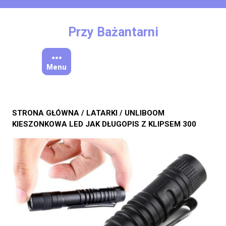
Skip
to
content
Przy Bażantarni
Menu
STRONA GŁÓWNA
/
LATARKI
/ UNLIBOOM
KIESZONKOWA LED JAK DŁUGOPIS Z KLIPSEM 300