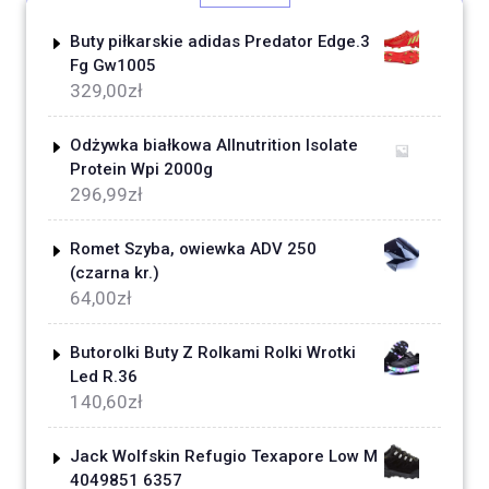
Buty piłkarskie adidas Predator Edge.3
Fg Gw1005
329,00
zł
Odżywka białkowa Allnutrition Isolate
Protein Wpi 2000g
296,99
zł
Romet Szyba, owiewka ADV 250
(czarna kr.)
64,00
zł
Butorolki Buty Z Rolkami Rolki Wrotki
Led R.36
140,60
zł
Jack Wolfskin Refugio Texapore Low M
4049851 6357