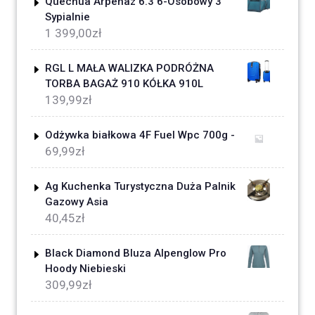
Quechua Arpenaz 6.3 6-Osobowy 3
Sypialnie
1 399,00
zł
RGL L MAŁA WALIZKA PODRÓŻNA
TORBA BAGAŻ 910 KÓŁKA 910L
139,99
zł
Odżywka białkowa 4F Fuel Wpc 700g -
69,99
zł
Ag Kuchenka Turystyczna Duża Palnik
Gazowy Asia
40,45
zł
Black Diamond Bluza Alpenglow Pro
Hoody Niebieski
309,99
zł