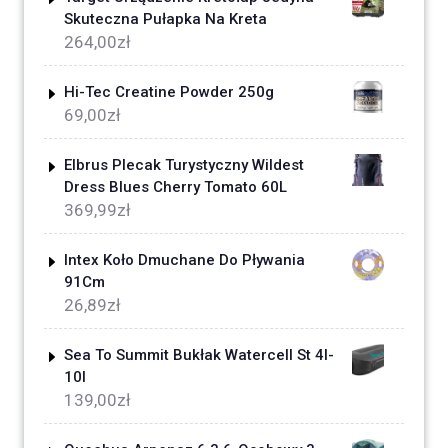
Skuteczna Pułapka Na Kreta
264,00
zł
Hi-Tec Creatine Powder 250g
69,00
zł
Elbrus Plecak Turystyczny Wildest
Dress Blues Cherry Tomato 60L
369,99
zł
Intex Koło Dmuchane Do Pływania
91Cm
26,89
zł
Sea To Summit Bukłak Watercell St 4l-
10l
139,00
zł