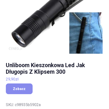
Unliboom Kieszonkowa Led Jak
Długopis Z Klipsem 300
29,90
zł
Zobacz
SKU:
c98935b5902a