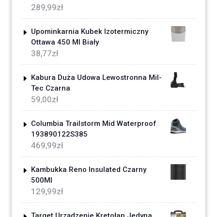
289,99
zł
Upominkarnia Kubek Izotermiczny
Ottawa 450 Ml Biały
38,77
zł
Kabura Duża Udowa Lewostronna Mil-
Tec Czarna
59,00
zł
Columbia Trailstorm Mid Waterproof
193890122S385
469,99
zł
Kambukka Reno Insulated Czarny
500Ml
129,99
zł
Target Urządzenie Kretołap Jedyna