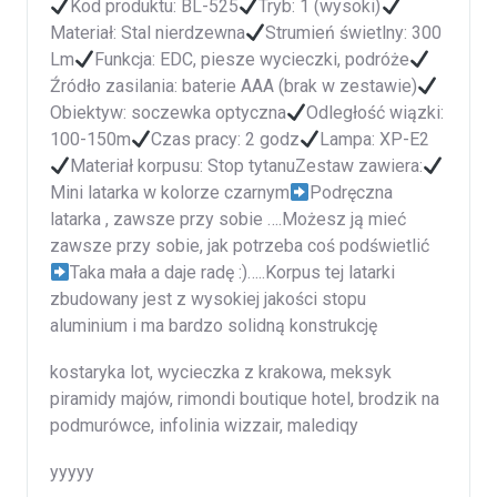
Kod produktu: BL-525
Tryb: 1 (wysoki)
Materiał: Stal nierdzewna
Strumień świetlny: 300
Lm
Funkcja: EDC, piesze wycieczki, podróże
Źródło zasilania: baterie AAA (brak w zestawie)
Obiektyw: soczewka optyczna
Odległość wiązki:
100-150m
Czas pracy: 2 godz
Lampa: XP-E2
Materiał korpusu: Stop tytanuZestaw zawiera:
Mini latarka w kolorze czarnym
Podręczna
latarka , zawsze przy sobie ….Możesz ją mieć
zawsze przy sobie, jak potrzeba coś podświetlić
Taka mała a daje radę :)…..Korpus tej latarki
zbudowany jest z wysokiej jakości stopu
aluminium i ma bardzo solidną konstrukcję
kostaryka lot, wycieczka z krakowa, meksyk
piramidy majów, rimondi boutique hotel, brodzik na
podmurówce, infolinia wizzair, malediqy
yyyyy