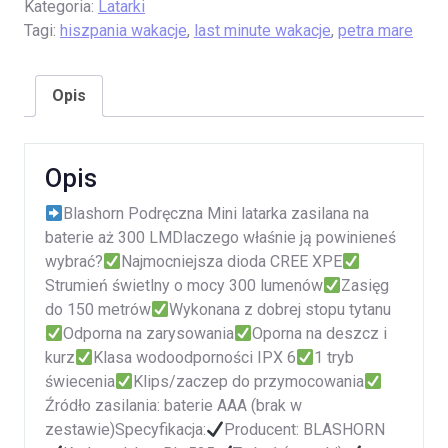
Kategoria:
Latarki
Tagi:
hiszpania wakacje
,
last minute wakacje
,
petra mare
Opis
Opis
Blashorn Podręczna Mini latarka zasilana na
baterie aż 300 LMDlaczego właśnie ją powinieneś
wybrać?
Najmocniejsza dioda CREE XPE
Strumień świetlny o mocy 300 lumenów
Zasięg
do 150 metrów
Wykonana z dobrej stopu tytanu
Odporna na zarysowania
Oporna na deszcz i
kurz
Klasa wodoodporności IPX 6
1 tryb
świecenia
Klips/zaczep do przymocowania
Źródło zasilania: baterie AAA (brak w
zestawie)Specyfikacja:
Producent: BLASHORN