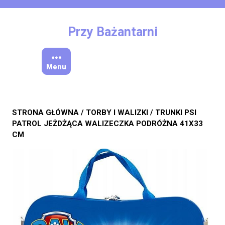
Skip
to
content
Przy Bażantarni
Menu
STRONA GŁÓWNA
/
TORBY I WALIZKI
/ TRUNKI PSI
PATROL JEŻDŻĄCA WALIZECZKA PODRÓŻNA 41X33
CM