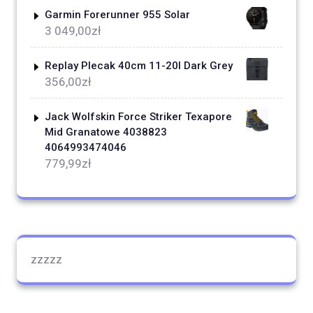
Garmin Forerunner 955 Solar
3 049,00
zł
Replay Plecak 40cm 11-20l Dark Grey
356,00
zł
Jack Wolfskin Force Striker Texapore
Mid Granatowe 4038823
4064993474046
779,99
zł
zzzzz