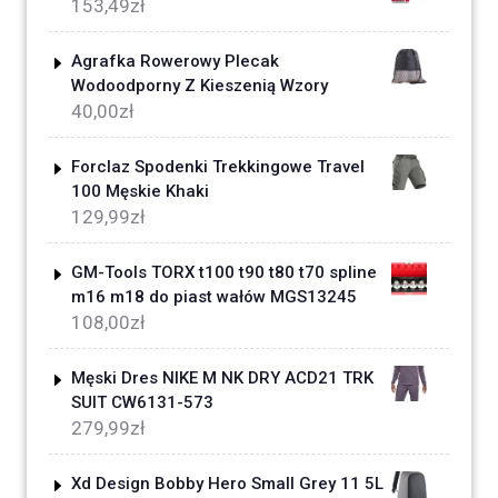
153,49
zł
Agrafka Rowerowy Plecak
Wodoodporny Z Kieszenią Wzory
40,00
zł
Forclaz Spodenki Trekkingowe Travel
100 Męskie Khaki
129,99
zł
GM-Tools TORX t100 t90 t80 t70 spline
m16 m18 do piast wałów MGS13245
108,00
zł
Męski Dres NIKE M NK DRY ACD21 TRK
SUIT CW6131-573
279,99
zł
Xd Design Bobby Hero Small Grey 11 5L