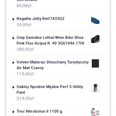
89,98
zł
Regatta Jetty Rmf7433G2
54,99
zł
Cmp Damskie Lothal Wmn Bike Shoe
Pink Fluo Acqua R. 40 3Q61046 17Hl
280,95
zł
Volven Materac Dmuchany Turystyczny
Air Mat Czarny
119,40
zł
Oakley Spodnie Męskie Perf 5 Utility
Pant
319,99
zł
Trec Nitrobolon II 1100 g