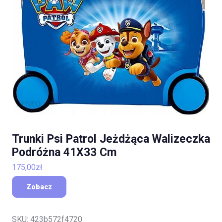
Trunki Psi Patrol Jeżdżąca Walizeczka
Podróżna 41X33 Cm
175,00
zł
Zobacz
SKU:
423b572f4720