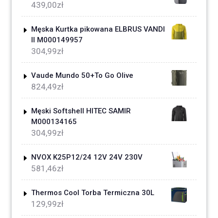
439,00
zł
Męska Kurtka pikowana ELBRUS VANDI
II M000149957
304,99
zł
Vaude Mundo 50+To Go Olive
824,49
zł
Męski Softshell HITEC SAMIR
M000134165
304,99
zł
NVOX K25P12/24 12V 24V 230V
581,46
zł
Thermos Cool Torba Termiczna 30L
129,99
zł