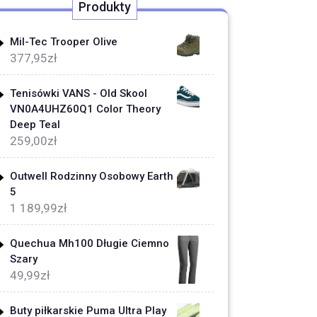
Produkty
Mil-Tec Trooper Olive
377,95
zł
Tenisówki VANS - Old Skool
VN0A4UHZ60Q1 Color Theory
Deep Teal
259,00
zł
Outwell Rodzinny Osobowy Earth
5
1 189,99
zł
Quechua Mh100 Długie Ciemno
Szary
49,99
zł
Buty piłkarskie Puma Ultra Play