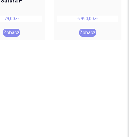
Satura P
79,00
zł
6 990,00
zł
Zobacz
Zobacz