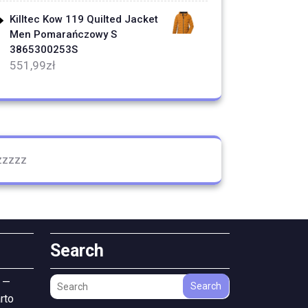
Killtec Kow 119 Quilted Jacket
Men Pomarańczowy S
3865300253S
551,99
zł
zzzzz
Search
 —
Search
rto