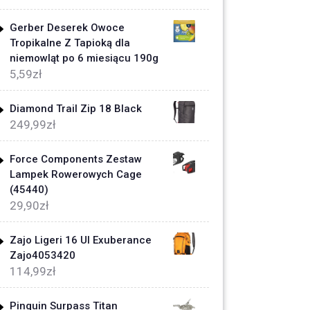
Gerber Deserek Owoce
Tropikalne Z Tapioką dla
niemowląt po 6 miesiącu 190g
5,59
zł
Diamond Trail Zip 18 Black
249,99
zł
Force Components Zestaw
Lampek Rowerowych Cage
(45440)
29,90
zł
Zajo Ligeri 16 Ul Exuberance
Zajo4053420
114,99
zł
Pinguin Surpass Titan