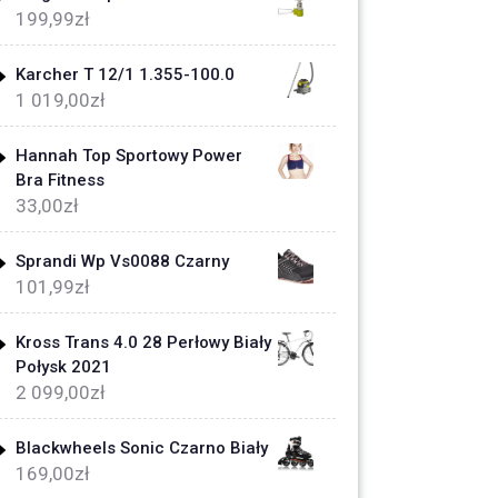
199,99
zł
Karcher T 12/1 1.355-100.0
1 019,00
zł
Hannah Top Sportowy Power
Bra Fitness
33,00
zł
Sprandi Wp Vs0088 Czarny
101,99
zł
Kross Trans 4.0 28 Perłowy Biały
Połysk 2021
2 099,00
zł
Blackwheels Sonic Czarno Biały
169,00
zł