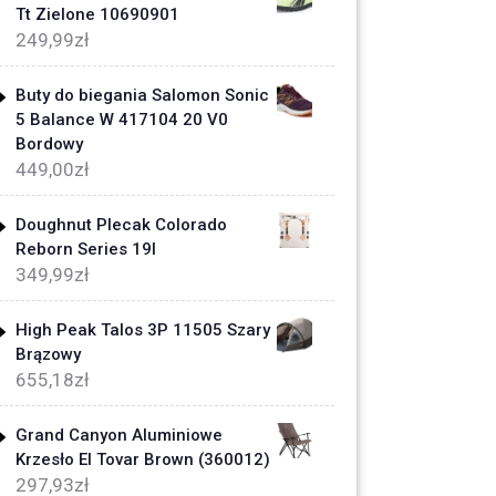
Tt Zielone 10690901
249,99
zł
Buty do biegania Salomon Sonic
5 Balance W 417104 20 V0
Bordowy
449,00
zł
Doughnut Plecak Colorado
Reborn Series 19l
349,99
zł
High Peak Talos 3P 11505 Szary
Brązowy
655,18
zł
Grand Canyon Aluminiowe
Krzesło El Tovar Brown (360012)
297,93
zł