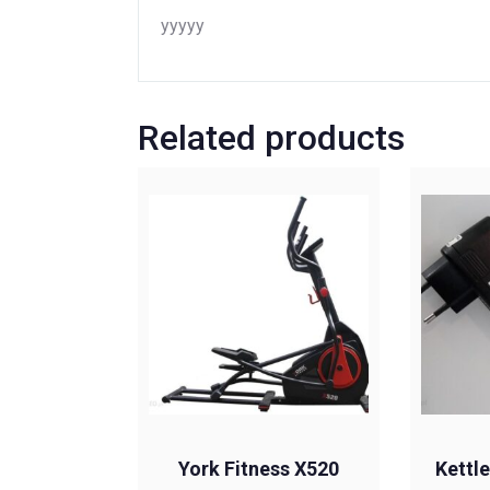
yyyyy
Related products
York Fitness X520
Kettl