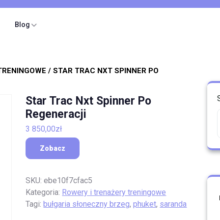
Blog
 TRENINGOWE
/ STAR TRAC NXT SPINNER PO
Star Trac Nxt Spinner Po
Regeneracji
3 850,00
zł
Zobacz
SKU:
ebe10f7cfac5
Kategoria:
Rowery i trenażery treningowe
Tagi:
bułgaria słoneczny brzeg
,
phuket
,
saranda