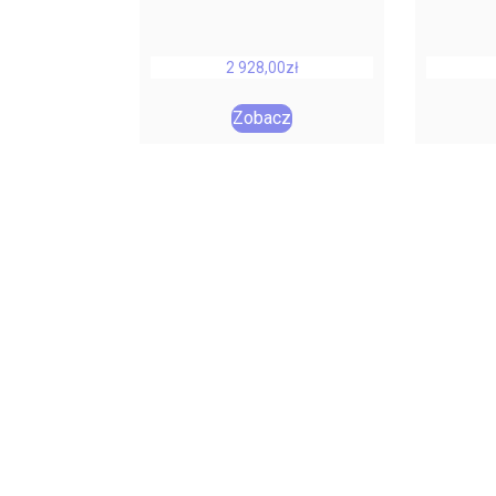
2 928,00
zł
Zobacz