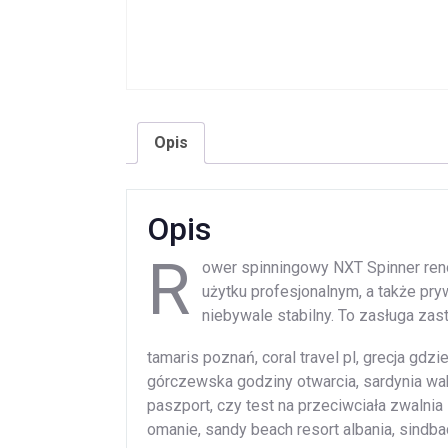
Opis
Opis
R
ower spinningowy NXT Spinner ren
użytku profesjonalnym, a także p
niebywale stabilny. To zasługa za
tamaris poznań, coral travel pl, grecja gdzi
górczewska godziny otwarcia, sardynia wak
paszport, czy test na przeciwciała zwalnia
omanie, sandy beach resort albania, sindb