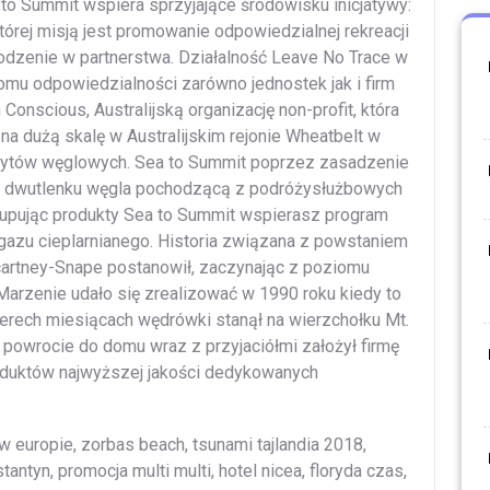
 to Summit wspiera sprzyjające środowisku inicjatywy:
której misją jest promowanie odpowiedzialnej rekreacji
chodzenie w partnerstwa. Działalność Leave No Trace w
omu odpowiedzialności zarówno jednostek jak i firm
Conscious, Australijską organizację non-profit, która
na dużą skalę w Australijskim rejonie Wheatbelt w
edytów węglowych. Sea to Summit poprzez zasadzenie
ę dwutlenku węgla pochodzącą z podróżysłużbowych
akupując produkty Sea to Summit wspierasz program
i gazu cieplarnianego. Historia związana z powstaniem
acartney-Snape postanowił, zaczynając z poziomu
Marzenie udało się zrealizować w 1990 roku kiedy to
terech miesiącach wędrówki stanął na wierzchołku Mt.
 powrocie do domu wraz z przyjaciółmi założył firmę
duktów najwyższej jakości dedykowanych
 europie, zorbas beach, tsunami tajlandia 2018,
tantyn, promocja multi multi, hotel nicea, floryda czas,