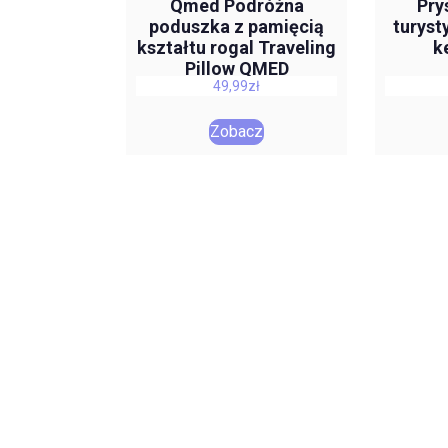
Qmed Podróżna
Pry
poduszka z pamięcią
turys
kształtu rogal Traveling
k
Pillow QMED
49,99
zł
Zobacz