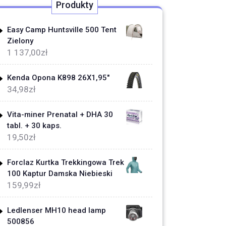
Produkty
Easy Camp Huntsville 500 Tent
Zielony
1 137,00
zł
Kenda Opona K898 26X1,95"
34,98
zł
Vita-miner Prenatal + DHA 30
tabl. + 30 kaps.
19,50
zł
Forclaz Kurtka Trekkingowa Trek
100 Kaptur Damska Niebieski
159,99
zł
Ledlenser MH10 head lamp
500856