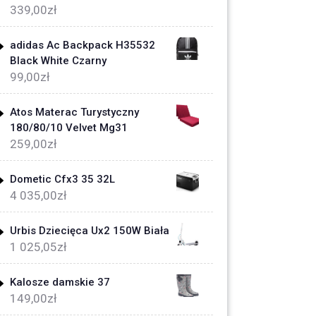
339,00
zł
adidas Ac Backpack H35532
Black White Czarny
99,00
zł
Atos Materac Turystyczny
180/80/10 Velvet Mg31
259,00
zł
Dometic Cfx3 35 32L
4 035,00
zł
Urbis Dziecięca Ux2 150W Biała
1 025,05
zł
Kalosze damskie 37
149,00
zł