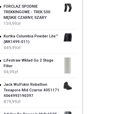
FORCLAZ SPODNIE
TREKKINGOWE - TREK 500
MĘSKIE CZARNY, SZARY
159,99
zł
Kurtka Columbia Powder Lite™
(WK1499-011)
449,99
zł
Lifestraw Wkład Go 2 Stage
Filter
94,99
zł
Jack Wolfskin Rebellion
Texapore Mid Czarne 4051171
4064993190397
879,99
zł