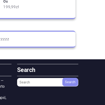
Os
199,99
zł
zzzzz
Search
 —
Search
rto
pić,