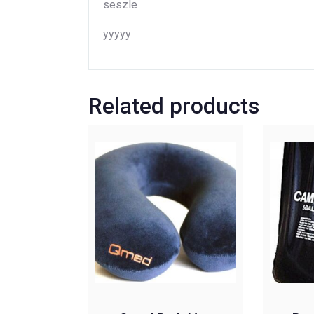
seszle
yyyyy
Related products