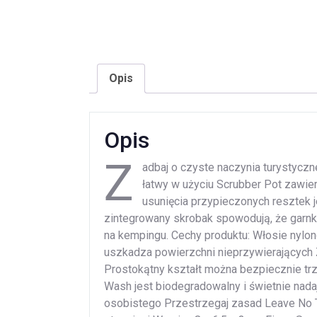
Opis
Opis
Z
adbaj o czyste naczynia turystycz
łatwy w użyciu Scrubber Pot zawie
usunięcia przypieczonych resztek 
zintegrowany skrobak spowodują, że garnki
na kempingu. Cechy produktu: Włosie nylon
uszkadza powierzchni nieprzywierających 
Prostokątny kształt można bezpiecznie tr
Wash jest biodegradowalny i świetnie nadaj
osobistego Przestrzegaj zasad Leave No T