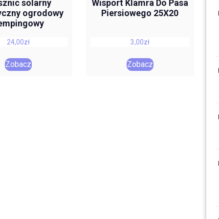
sznic solarny
Wisport Klamra Do Pasa
tyczny ogrodowy
Piersiowego 25X20
empingowy
24,00
zł
3,00
zł
Zobacz
Zobacz