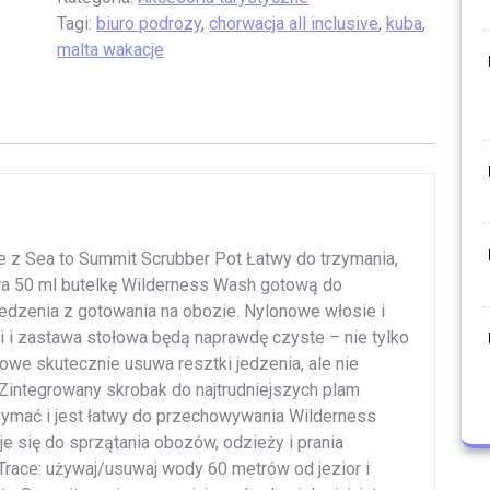
Tagi:
biuro podrozy
,
chorwacja all inclusive
,
kuba
,
malta wakacje
ne z Sea to Summit Scrubber Pot Łatwy do trzymania,
ra 50 ml butelkę Wilderness Wash gotową do
jedzenia z gotowania na obozie. Nylonowe włosie i
 i zastawa stołowa będą naprawdę czyste – nie tylko
owe skutecznie usuwa resztki jedzenia, ale nie
Zintegrowany skrobak do najtrudniejszych plam
zymać i jest łatwy do przechowywania Wilderness
e się do sprzątania obozów, odzieży i prania
race: używaj/usuwaj wody 60 metrów od jezior i