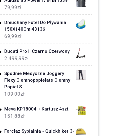
Adidas Bp Power Iv M Br1539
79,99
zł
Dmuchany Fotel Do Pływania
150X140Cm 43136
69,99
zł
Ducati Pro II Czarno Czerwony
2 499,99
zł
Spodnie Medyczne Joggery
Flexy Ciemnopopielate Ciemny
Popiel S
109,00
zł
Meva KP18004 + Kartusz 4szt.
151,88
zł
Forclaz Sypialnia - Quickhiker 3-