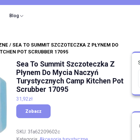
Blog
ZNE
/ SEA TO SUMMIT SZCZOTECZKA Z PŁYNEM DO
TCHEN POT SCRUBBER 17095
Sea To Summit Szczoteczka Z
Płynem Do Mycia Naczyń
Turystycznych Camp Kitchen Pot
Scrubber 17095
31,92
zł
Zobacz
SKU:
3fa62209602c
Kategoria:
Akcesoria turystyczne