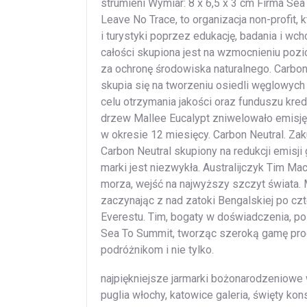
strumieni Wymiar: 8 x 6,5 x 3 cm Firma Sea
Leave No Trace, to organizacja non-profit, 
i turystyki poprzez edukację, badania i w
całości skupiona jest na wzmocnieniu pozi
za ochronę środowiska naturalnego. Carbon 
skupia się na tworzeniu osiedli węglowych 
celu otrzymania jakości oraz funduszu kr
drzew Mallee Eucalypt zniwelowało emisj
w okresie 12 miesięcy. Carbon Neutral. Z
Carbon Neutral skupiony na redukcji emisj
marki jest niezwykła. Australijczyk Tim M
morza, wejść na najwyższy szczyt świata. 
zaczynając z nad zatoki Bengalskiej po cz
Everestu. Tim, bogaty w doświadczenia, po
Sea To Summit, tworząc szeroką gamę pro
podróżnikom i nie tylko.
najpiękniejsze jarmarki bożonarodzeniowe w
puglia włochy, katowice galeria, święty kons