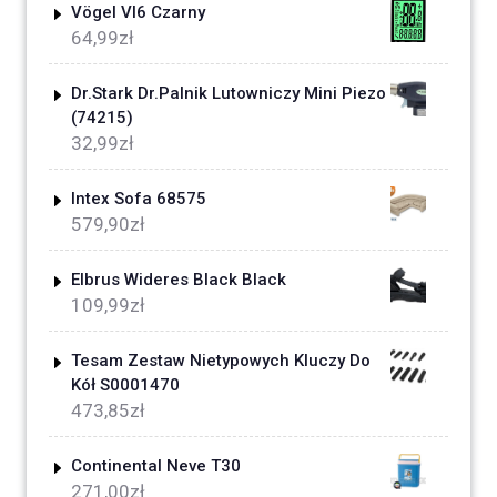
Vögel Vl6 Czarny
64,99
zł
Dr.Stark Dr.Palnik Lutowniczy Mini Piezo
(74215)
32,99
zł
Intex Sofa 68575
579,90
zł
Elbrus Wideres Black Black
109,99
zł
Tesam Zestaw Nietypowych Kluczy Do
Kół S0001470
473,85
zł
Continental Neve T30
271,00
zł