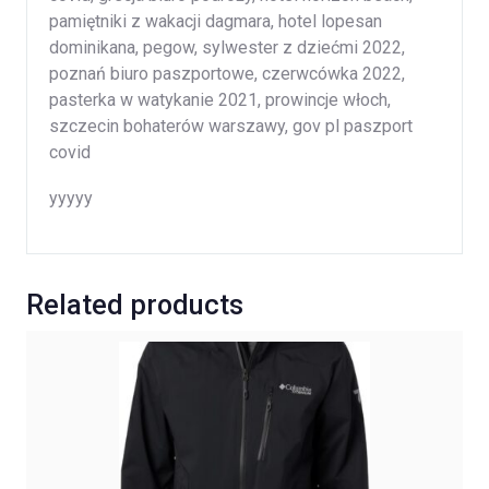
pamiętniki z wakacji dagmara, hotel lopesan
dominikana, pegow, sylwester z dziećmi 2022,
poznań biuro paszportowe, czerwcówka 2022,
pasterka w watykanie 2021, prowincje włoch,
szczecin bohaterów warszawy, gov pl paszport
covid
yyyyy
Related products