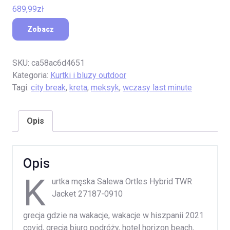
689,99
zł
Zobacz
SKU:
ca58ac6d4651
Kategoria:
Kurtki i bluzy outdoor
Tagi:
city break
,
kreta
,
meksyk
,
wczasy last minute
Opis
Opis
K
urtka męska Salewa Ortles Hybrid TWR
Jacket 27187-0910
grecja gdzie na wakacje, wakacje w hiszpanii 2021
covid, grecja biuro podróży, hotel horizon beach,