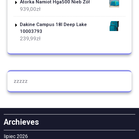
Atorka Namiot Hga500 Nieb Żół
939,00
zł
Dakine Campus 18l Deep Lake
10003793
239,99
zł
zzzzz
Archieves
lipiec 2026