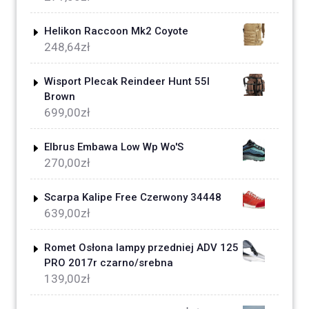
Helikon Raccoon Mk2 Coyote
248,64
zł
Wisport Plecak Reindeer Hunt 55l
Brown
699,00
zł
Elbrus Embawa Low Wp Wo'S
270,00
zł
Scarpa Kalipe Free Czerwony 34448
639,00
zł
Romet Osłona lampy przedniej ADV 125
PRO 2017r czarno/srebna
139,00
zł