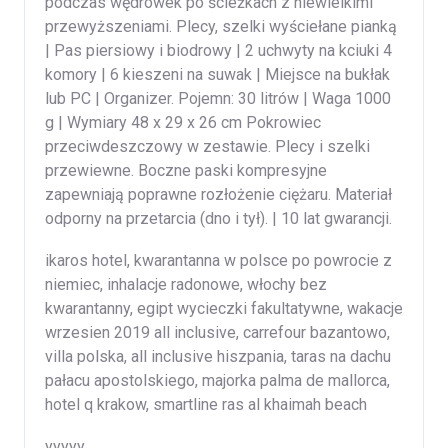
podczas wędrówek po ścieżkach z niewielkimi
przewyższeniami. Plecy, szelki wyściełane pianką
| Pas piersiowy i biodrowy | 2 uchwyty na kciuki 4
komory | 6 kieszeni na suwak | Miejsce na bukłak
lub PC | Organizer. Pojemn: 30 litrów | Waga 1000
g | Wymiary 48 x 29 x 26 cm Pokrowiec
przeciwdeszczowy w zestawie. Plecy i szelki
przewiewne. Boczne paski kompresyjne
zapewniają poprawne rozłożenie ciężaru. Materiał
odporny na przetarcia (dno i tył). | 10 lat gwarancji.
ikaros hotel, kwarantanna w polsce po powrocie z
niemiec, inhalacje radonowe, włochy bez
kwarantanny, egipt wycieczki fakultatywne, wakacje
wrzesien 2019 all inclusive, carrefour bazantowo,
villa polska, all inclusive hiszpania, taras na dachu
pałacu apostolskiego, majorka palma de mallorca,
hotel q krakow, smartline ras al khaimah beach
yyyyy