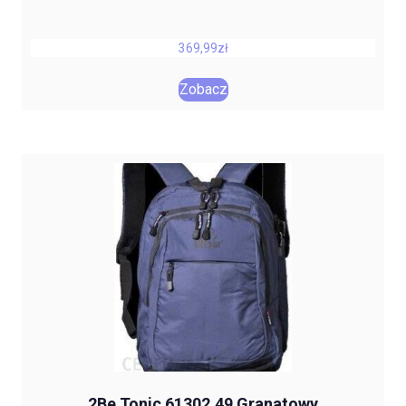
369,99
zł
Zobacz
2Be Tonic 61302.49 Granatowy