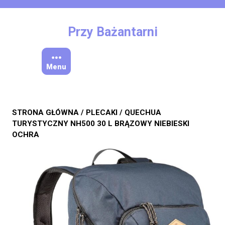
Skip
to
content
Przy Bażantarni
Menu
STRONA GŁÓWNA
/
PLECAKI
/ QUECHUA
TURYSTYCZNY NH500 30 L BRĄZOWY NIEBIESKI
OCHRA