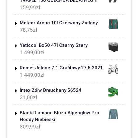
TRAVEL 100 QUECHUA DECATHLON
159,99
zł
Meteor Arctic 10l Czerwony Zielony
78,75
zł
Yeticool Bx50 47l Czarny Szary
1 499,00
zł
Romet Jolene 7.1 Grafitowy 27,5 2021
1 449,00
zł
Intex Żółw Dmuchany 56524
31,00
zł
Black Diamond Bluza Alpenglow Pro
Hoody Niebieski
309,99
zł