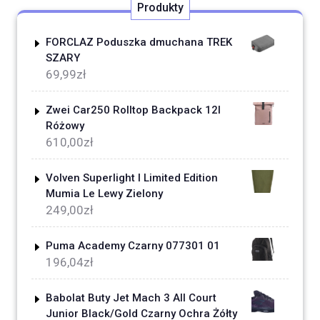
Produkty
FORCLAZ Poduszka dmuchana TREK
SZARY
69,99
zł
Zwei Car250 Rolltop Backpack 12l
Różowy
610,00
zł
Volven Superlight I Limited Edition
Mumia Le Lewy Zielony
249,00
zł
Puma Academy Czarny 077301 01
196,04
zł
Babolat Buty Jet Mach 3 All Court
Junior Black/Gold Czarny Ochra Żółty