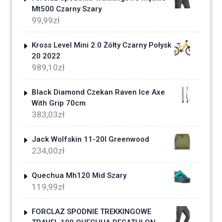
Mt500 Czarny Szary
99,99
zł
Kross Level Mini 2.0 Żółty Czarny Połysk
20 2022
989,10
zł
Black Diamond Czekan Raven Ice Axe
With Grip 70cm
383,03
zł
Jack Wolfskin 11-20l Greenwood
234,00
zł
Quechua Mh120 Mid Szary
119,99
zł
FORCLAZ SPODNIE TREKKINGOWE