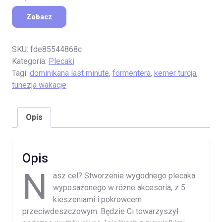
Zobacz
SKU:
fde85544868c
Kategoria:
Plecaki
Tagi:
dominikana last minute
,
formentera
,
kemer turcja
,
tunezja wakacje
Opis
Opis
N
asz cel? Stworzenie wygodnego plecaka
wyposażonego w różne akcesoria, z 5
kieszeniami i pokrowcem
przeciwdeszczowym. Będzie Ci towarzyszył