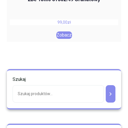
99,00
zł
Zobacz
Szukaj