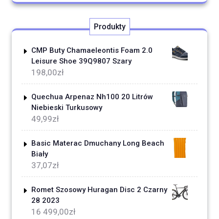
Produkty
CMP Buty Chamaeleontis Foam 2.0
Leisure Shoe 39Q9807 Szary
198,00
zł
Quechua Arpenaz Nh100 20 Litrów
Niebieski Turkusowy
49,99
zł
Basic Materac Dmuchany Long Beach
Biały
37,07
zł
Romet Szosowy Huragan Disc 2 Czarny
28 2023
16 499,00
zł