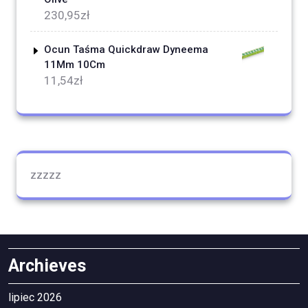
230,95
zł
Ocun Taśma Quickdraw Dyneema
11Mm 10Cm
11,54
zł
zzzzz
Archieves
lipiec 2026