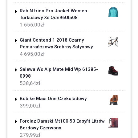
Rab N trino Pro Jacket Women
Turkusowy Xs Qdn96Ula08
1 656,00
zł
Giant Contend 1 2018 Czarny
Pomarańczowy Srebrny Satynowy
4 695,00
zł
Salewa Ws Alp Mate Mid Wp 61385-
0998
538,64
zł
Bobike Maxi One Czekoladowy
399,00
zł
Forclaz Damski Mt100 50 Easyfit Litrów
Bordowy Czerwony
279,99
zł