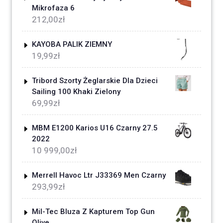
Mikrofaza 6
212,00
zł
KAYOBA PALIK ZIEMNY
19,99
zł
Tribord Szorty Żeglarskie Dla Dzieci
Sailing 100 Khaki Zielony
69,99
zł
MBM E1200 Karios U16 Czarny 27.5
2022
10 999,00
zł
Merrell Havoc Ltr J33369 Men Czarny
293,99
zł
Mil-Tec Bluza Z Kapturem Top Gun
Olive