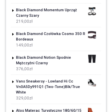
Black Diamond Momentum Uprząż
Czarny Szary
219,00
zł
Black Diamond Czołówka Cosmo 350 R
Bordeaux
149,00
zł
Black Diamond Notion Spodnie
Mężczyźni Czarny
376,00
zł
Vans Sneakersy - Lowland Hi Cc
Vn0A5Dy991Q1 (Two-Tone)Blk/True
White
329,00
zł
Atos Materac Turystyczny 180/60/15