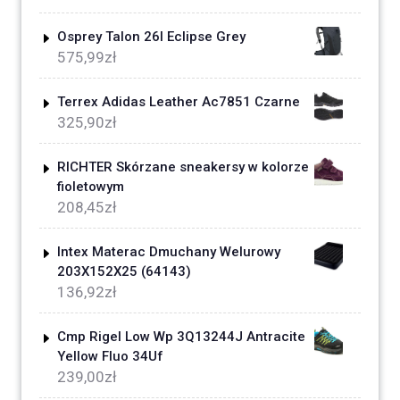
Osprey Talon 26l Eclipse Grey
575,99
zł
Terrex Adidas Leather Ac7851 Czarne
325,90
zł
RICHTER Skórzane sneakersy w kolorze
fioletowym
208,45
zł
Intex Materac Dmuchany Welurowy
203X152X25 (64143)
136,92
zł
Cmp Rigel Low Wp 3Q13244J Antracite
Yellow Fluo 34Uf
239,00
zł