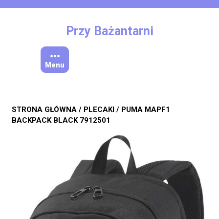
Skip
to
content
Przy Bażantarni
Menu
STRONA GŁÓWNA
/
PLECAKI
/ PUMA MAPF1
BACKPACK BLACK 7912501