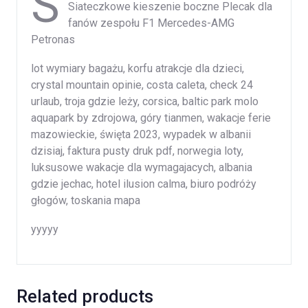
S
Siateczkowe kieszenie boczne Plecak dla
fanów zespołu F1 Mercedes-AMG
Petronas
lot wymiary bagażu, korfu atrakcje dla dzieci,
crystal mountain opinie, costa caleta, check 24
urlaub, troja gdzie leży, corsica, baltic park molo
aquapark by zdrojowa, góry tianmen, wakacje ferie
mazowieckie, święta 2023, wypadek w albanii
dzisiaj, faktura pusty druk pdf, norwegia loty,
luksusowe wakacje dla wymagajacych, albania
gdzie jechac, hotel ilusion calma, biuro podróży
głogów, toskania mapa
yyyyy
Related products