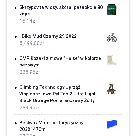
Skrzypovita włosy, skóra, paznokcie 80
kaps.
15,14
zł
I Bike Mud Czarny 29 2022
5 499,00
zł
CMP Kozaki zimowe "Holse" w kolorze
beżowym
238,95
zł
Climbing Technology Uprząż
Wspinaczkowa Pyl Tec 2 Ultra Light
Black Orange Pomarańczowy Żółty
789,95
zł
Bestway Materac Turystyczny
203X147Cm