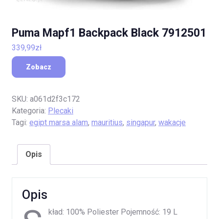
Puma Mapf1 Backpack Black 7912501
339,99
zł
Zobacz
SKU:
a061d2f3c172
Kategoria:
Plecaki
Tagi:
egipt marsa alam
,
mauritius
,
singapur
,
wakacje
Opis
Opis
kład: 100% Poliester Pojemność: 19 L