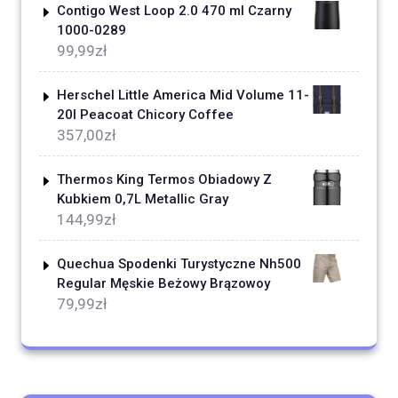
Contigo West Loop 2.0 470 ml Czarny
1000-0289
99,99
zł
Herschel Little America Mid Volume 11-
20l Peacoat Chicory Coffee
357,00
zł
Thermos King Termos Obiadowy Z
Kubkiem 0,7L Metallic Gray
144,99
zł
Quechua Spodenki Turystyczne Nh500
Regular Męskie Beżowy Brązowoy
79,99
zł