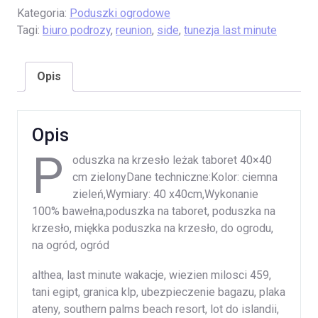
Kategoria:
Poduszki ogrodowe
Tagi:
biuro podrozy
,
reunion
,
side
,
tunezja last minute
Opis
Opis
P
oduszka na krzesło leżak taboret 40×40
cm zielonyDane techniczne:Kolor: ciemna
zieleń,Wymiary: 40 x40cm,Wykonanie
100% bawełna,poduszka na taboret, poduszka na
krzesło, miękka poduszka na krzesło, do ogrodu,
na ogród, ogród
althea, last minute wakacje, wiezien milosci 459,
tani egipt, granica klp, ubezpieczenie bagazu, plaka
ateny, southern palms beach resort, lot do islandii,