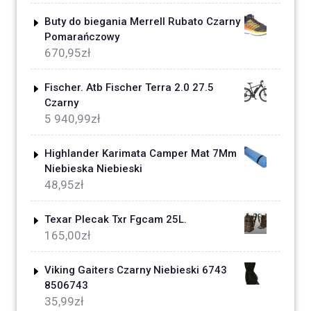
Buty do biegania Merrell Rubato Czarny
Pomarańczowy
670,95
zł
Fischer. Atb Fischer Terra 2.0 27.5
Czarny
5 940,99
zł
Highlander Karimata Camper Mat 7Mm
Niebieska Niebieski
48,95
zł
Texar Plecak Txr Fgcam 25L.
165,00
zł
Viking Gaiters Czarny Niebieski 6743
8506743
35,99
zł