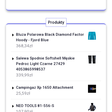
Produkty
Bluza Polarowa Black Diamond Factor
Hoody - Fjord Blue
368,34
zł
Salewa Spodnie Softshell Męskie
Pedroc Light Czarne 27429
4053865998537
339,99
zł
Campingaz Xp 1650 Attachment
25,59
zł
NEO TOOLS 81-556-S
107,90
zł