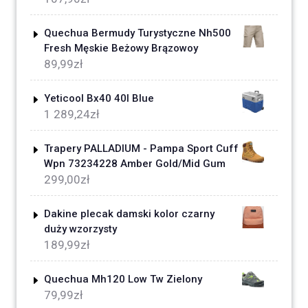
Quechua Bermudy Turystyczne Nh500
Fresh Męskie Beżowy Brązowoy
89,99
zł
Yeticool Bx40 40l Blue
1 289,24
zł
Trapery PALLADIUM - Pampa Sport Cuff
Wpn 73234228 Amber Gold/Mid Gum
299,00
zł
Dakine plecak damski kolor czarny
duży wzorzysty
189,99
zł
Quechua Mh120 Low Tw Zielony
79,99
zł