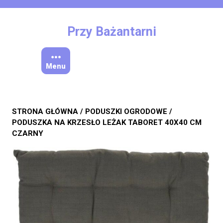
Skip
to
content
Przy Bażantarni
Menu
STRONA GŁÓWNA
/
PODUSZKI OGRODOWE
/
PODUSZKA NA KRZESŁO LEŻAK TABORET 40X40 CM
CZARNY