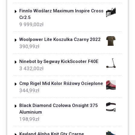
Finnlo Wioślarz Maximum Inspire Cross
Cr2.5
9 999,00
zł
Woolpower Lite Koszulka Czarny 2022
390,99
zł
Ninebot by Segway KickScooter F40E
3 432,00
zł
Cmp Rigel Mid Kolor Różowy Ocieplone
344,99
zł
Black Diamond Czołowa Onsight 375
Aluminium
198,99
zł
Kayland Alpha Knit Gtx Czarne