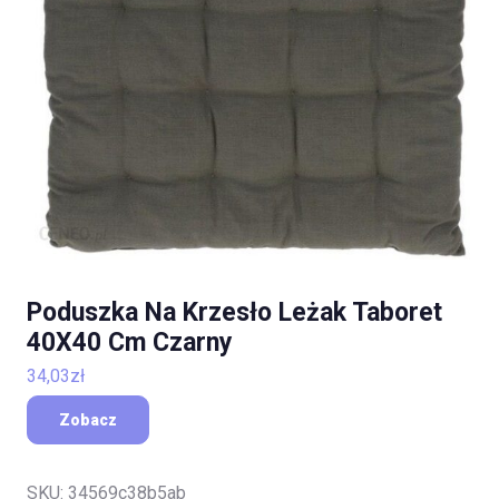
Poduszka Na Krzesło Leżak Taboret
40X40 Cm Czarny
34,03
zł
Zobacz
SKU:
34569c38b5ab