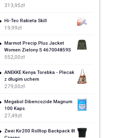
313,95
zł
Hi-Tec Rakieta Skill
19,99
zł
Marmot Precip Plus Jacket
Women Zielony S 467004859S
552,00
zł
ANEKKE Kenya Torebka - Plecak
z długim uchem
279,00
zł
Megabol Dibencozide Magnum
100 Kaps.
27,49
zł
Zwei Kir200 Rolltop Backpack 8l
Czarny