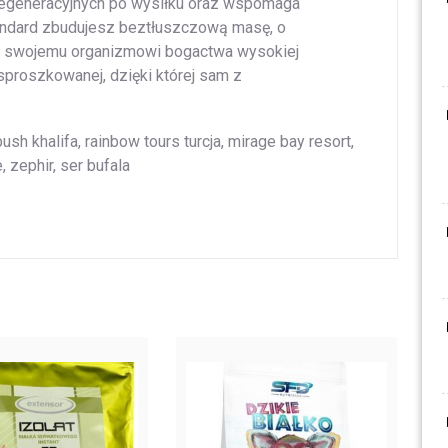
egeneracyjnych po wysiłku oraz wspomaga
tandard zbudujesz beztłuszczową masę, o
sz swojemu organizmowi bogactwa wysokiej
sproszkowanej, dzięki której sam z
sh khalifa, rainbow tours turcja, mirage bay resort,
 zephir, ser bufala