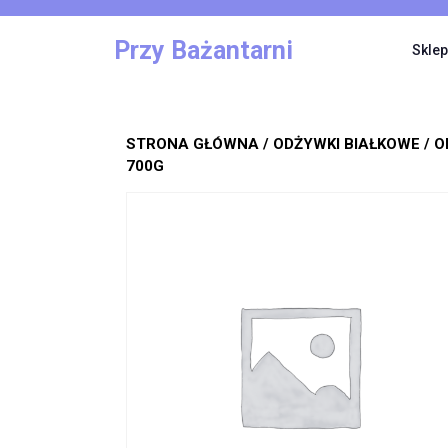
Skip
to
Przy Bażantarni
Sklep
content
STRONA GŁÓWNA
/
ODŻYWKI BIAŁKOWE
/ O
700G