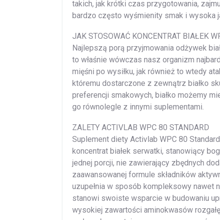
takich, jak krótki czas przygotowania, zajmu
bardzo często wyśmienity smak i wysoka j
JAK STOSOWAĆ KONCENTRAT BIAŁEK W
Najlepszą porą przyjmowania odżywek biał
to właśnie wówczas nasz organizm najbardz
mięśni po wysiłku, jak również to wtedy at
któremu dostarczone z zewnątrz białko sk
preferencji smakowych, białko możemy mi
go równolegle z innymi suplementami.
ZALETY ACTIVLAB WPC 80 STANDARD
Suplement diety Activlab WPC 80 Standard 
koncentrat białek serwatki, stanowiący bo
jednej porcji, nie zawierający zbędnych dod
zaawansowanej formule składników aktywn
uzupełnia w sposób kompleksowy nawet naj
stanowi swoiste wsparcie w budowaniu upr
wysokiej zawartości aminokwasów rozgałę