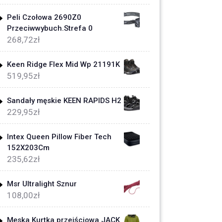
Peli Czołowa 2690Z0
Przeciwwybuch.Strefa 0
268,72
zł
Keen Ridge Flex Mid Wp 21191K
519,95
zł
Sandały męskie KEEN RAPIDS H2
229,95
zł
Intex Queen Pillow Fiber Tech
152X203Cm
235,62
zł
Msr Ultralight Sznur
108,00
zł
Męska Kurtka przejściowa JACK