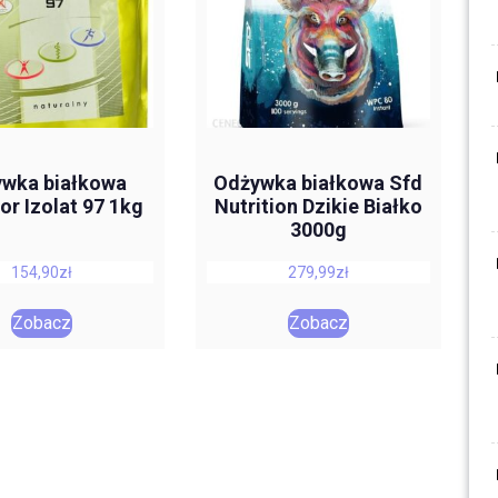
wka białkowa
Odżywka białkowa Sfd
or Izolat 97 1kg
Nutrition Dzikie Białko
3000g
154,90
zł
279,99
zł
Zobacz
Zobacz