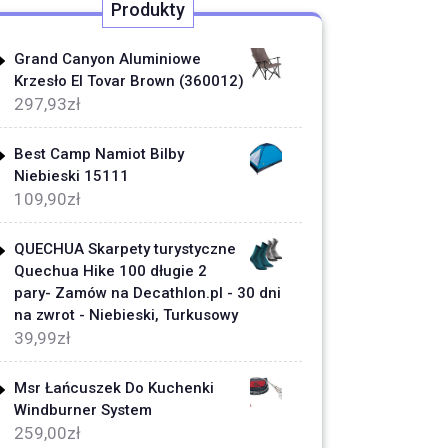
Produkty
Grand Canyon Aluminiowe
Krzesło El Tovar Brown (360012)
297,93
zł
Best Camp Namiot Bilby
Niebieski 15111
109,90
zł
QUECHUA Skarpety turystyczne
Quechua Hike 100 długie 2
pary- Zamów na Decathlon.pl - 30 dni
na zwrot - Niebieski, Turkusowy
39,99
zł
Msr Łańcuszek Do Kuchenki
Windburner System
259,00
zł