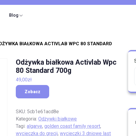
Blog
DŻYWKA BIAŁKOWA ACTIVLAB WPC 80 STANDARD
Odżywka białkowa Activlab Wpc
80 Standard 700g
49,00
zł
Zobacz
SKU:
5cb1e61acd8e
Kategoria:
Odżywki białkowe
Tagi:
algarve
,
golden coast family resort
,
wycieczka do grecji
,
wycieczki 3 dniowe last