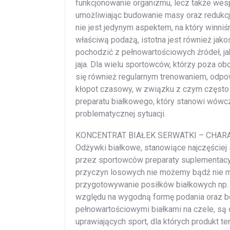
funkcjonowanie organizmu, lecz także wes
umożliwiając budowanie masy oraz redukcj
nie jest jedynym aspektem, na który winn
właściwą podażą, istotna jest również jako
pochodzić z pełnowartościowych źródeł, jak
jaja. Dla wielu sportowców, którzy poza 
się również regularnym trenowaniem, odpo
kłopot czasowy, w związku z czym często
preparatu białkowego, który stanowi wów
problematycznej sytuacji.
KONCENTRAT BIAŁEK SERWATKI – CHAR
Odżywki białkowe, stanowiące najczęściej
przez sportowców preparaty suplementacyj
przyczyn losowych nie możemy bądź nie 
przygotowywanie posiłków białkowych np. 
względu na wygodną formę podania oraz b
pełnowartościowymi białkami na czele, s
uprawiających sport, dla których produkt t