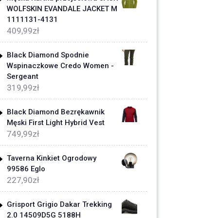
WOLFSKIN EVANDALE JACKET M
1111131-4131
409,99
zł
Black Diamond Spodnie
Wspinaczkowe Credo Women -
Sergeant
319,99
zł
Black Diamond Bezrękawnik
Męski First Light Hybrid Vest
749,99
zł
Taverna Kinkiet Ogrodowy
99586 Eglo
227,90
zł
Grisport Grigio Dakar Trekking
2.0 14509D5G 5188H