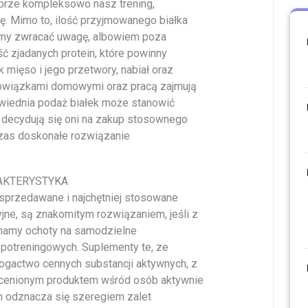
prze kompleksowo nasz trening,
ę. Mimo to, ilość przyjmowanego białka
iśmy zwracać uwagę, albowiem poza
ść zjadanych protein, które powinny
 mięso i jego przetwory, nabiał oraz
obowiązkami domowymi oraz pracą zajmują
wiednia podaż białek może stanowić
 decydują się oni na zakup stosownego
czas doskonałe rozwiązanie
AKTERYSTYKA
 sprzedawane i najchętniej stosowane
ne, są znakomitym rozwiązaniem, jeśli z
mamy ochoty na samodzielne
potreningowych. Suplementy te, ze
ogactwo cennych substancji aktywnych, z
ą cenionym produktem wśród osób aktywnie
en odznacza się szeregiem zalet