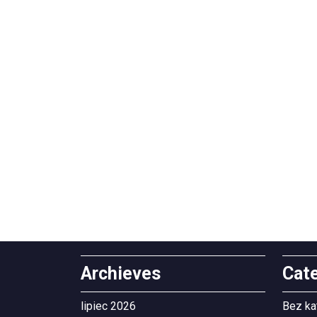
Archieves
Cat
lipiec 2026
Bez ka