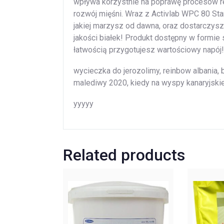
wpływa korzystnie na poprawę procesów r
rozwój mięśni. Wraz z Activlab WPC 80 S
jakiej marzysz od dawna, oraz dostarczy
jakości białek! Produkt dostępny w formie 
łatwością przygotujesz wartościowy napój!
wycieczka do jerozolimy, reinbow albania, bu
malediwy 2020, kiedy na wyspy kanaryjskie,
yyyyy
Related products