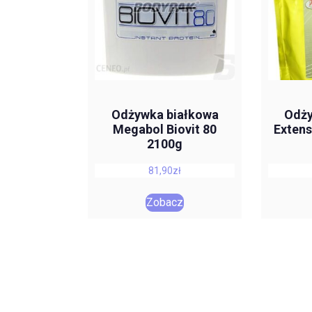
Odżywka białkowa
Odży
Megabol Biovit 80
Extens
2100g
81,90
zł
Zobacz