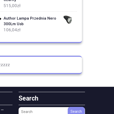
515,00
zł
Author Lampa Przednia Nero
300Lm Usb
106,04
zł
zzzzz
Search
 —
Search