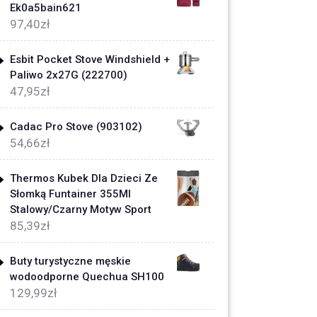
Ek0a5bain621
97,40
zł
Esbit Pocket Stove Windshield +
Paliwo 2x27G (222700)
47,95
zł
Cadac Pro Stove (903102)
54,66
zł
Thermos Kubek Dla Dzieci Ze
Słomką Funtainer 355Ml
Stalowy/Czarny Motyw Sport
85,39
zł
Buty turystyczne męskie
wodoodporne Quechua SH100
129,99
zł