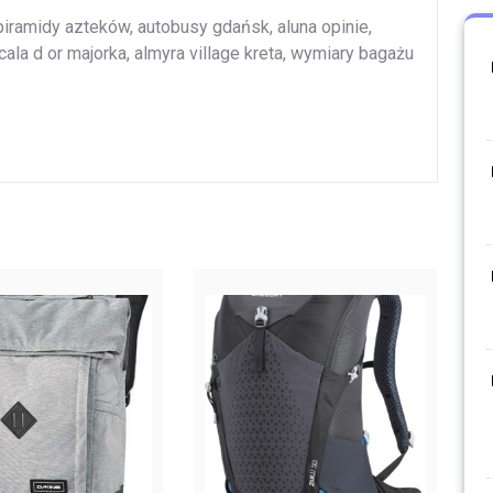
 piramidy azteków, autobusy gdańsk, aluna opinie,
cala d or majorka, almyra village kreta, wymiary bagażu