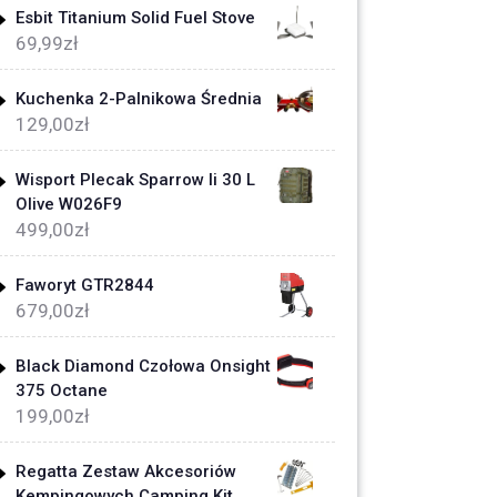
Esbit Titanium Solid Fuel Stove
69,99
zł
Kuchenka 2-Palnikowa Średnia
129,00
zł
Wisport Plecak Sparrow Ii 30 L
Olive W026F9
499,00
zł
Faworyt GTR2844
679,00
zł
Black Diamond Czołowa Onsight
375 Octane
199,00
zł
Regatta Zestaw Akcesoriów
Kempingowych Camping Kit