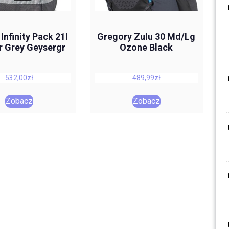
Infinity Pack 21l
Gregory Zulu 30 Md/Lg
r Grey Geysergr
Ozone Black
532,00
zł
489,99
zł
Zobacz
Zobacz