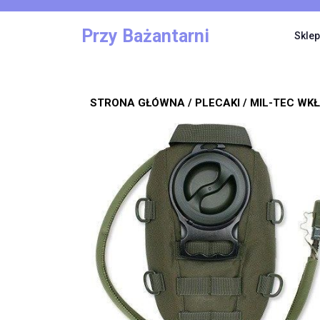
Skip
to
Przy Bażantarni
Sklep
content
STRONA GŁÓWNA
/
PLECAKI
/ MIL-TEC WKŁ