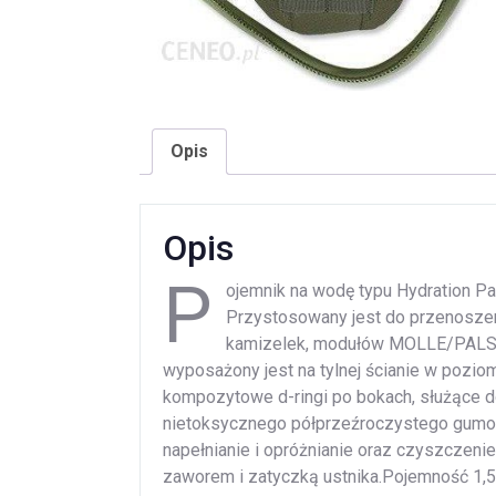
Opis
Opis
P
ojemnik na wodę typu Hydration P
Przystosowany jest do przenoszen
kamizelek, modułów MOLLE/PALS i
wyposażony jest na tylnej ścianie w pozio
kompozytowe d-ringi po bokach, służące d
nietoksycznego półprzeźroczystego gumow
napełnianie i opróżnianie oraz czyszczeni
zaworem i zatyczką ustnika.Pojemność 1,5