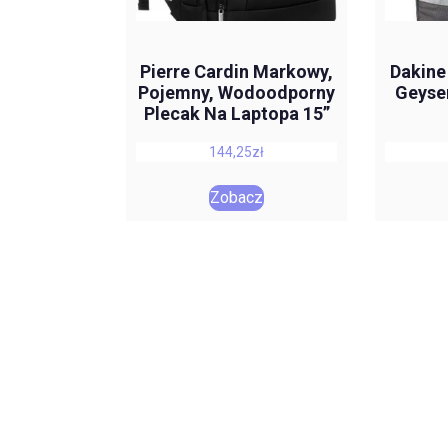
Pierre Cardin Markowy,
Dakine 
Pojemny, Wodoodporny
Geyse
Plecak Na Laptopa 15”
144,25
zł
Zobacz