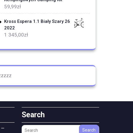
59,99
zł
Kross Espera 1.1 Biały Szary 26
2022
1 345,00
zł
zzzzz
Search
 —
Search