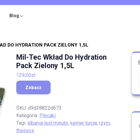
Blog
AD DO HYDRATION PACK ZIELONY 1,5L
Mil-Tec Wkład Do Hydration
Pack Zielony 1,5L
129,00
zł
Zobacz
SKU:
d9d28822d673
Kategoria:
Plecaki
Tagi:
albania last minute
,
kemer turcja
,
rzym
,
thassos