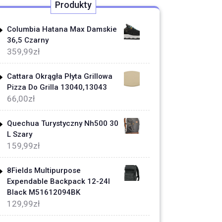
Produkty
Columbia Hatana Max Damskie
36,5 Czarny
359,99
zł
Cattara Okrągła Płyta Grillowa
Pizza Do Grilla 13040,13043
66,00
zł
Quechua Turystyczny Nh500 30
L Szary
159,99
zł
8Fields Multipurpose
Expendable Backpack 12-24l
Black M51612094BK
129,99
zł