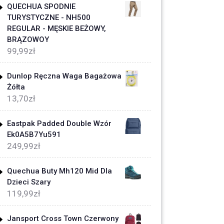
QUECHUA SPODNIE
TURYSTYCZNE - NH500
REGULAR - MĘSKIE BEŻOWY,
BRĄZOWOY
99,99
zł
Dunlop Ręczna Waga Bagażowa
Żółta
13,70
zł
Eastpak Padded Double Wzór
Ek0A5B7Yu591
249,99
zł
Quechua Buty Mh120 Mid Dla
Dzieci Szary
119,99
zł
Jansport Cross Town Czerwony