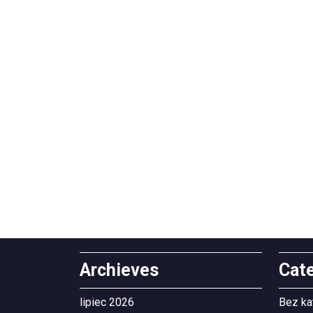
Archieves
Cat
lipiec 2026
Bez ka