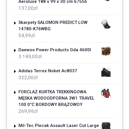
Aeroluxe 188 x 99 x 30 cm 67556
137,00
zł
Skarpety SALOMON PREDICT LOW
14780-K76WBG
54,99
zł
Daewoo Power Products Gda 4600I
3 149,00
zł
Adidas Terrex Noket Ac8037
322,00
zł
FORCLAZ KURTKA TREKKINGOWA
MĘSKA WODOODPORNA 3W1 TRAVEL
100 0°C BORDOWY BRĄZOWOY
269,99
zł
Mil-Tec Plecak Assault Laser Cut Large