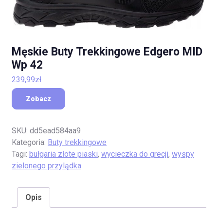
Męskie Buty Trekkingowe Edgero MID
Wp 42
239,99
zł
Zobacz
SKU:
dd5ead584aa9
Kategoria:
Buty trekkingowe
Tagi:
bułgaria złote piaski
,
wycieczka do grecji
,
wyspy
zielonego przylądka
Opis