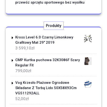
przewóz sprzętu sportowego bez wysiłku
Produkty
Kross Level 6.0 Czarny Limonkowy
Grafitowy Mat 29" 2019
3 599,10
zł
CMP Kurtka puchowa 32K3086F Szary
Regular Fit
799,00
zł
Vog Krzesło Plażowe Ogrodowe
Składane Z Torbą Lido 50X58X93Cm
VG511292ALL
52,00
zł