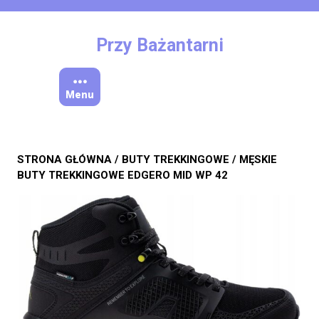
Skip
to
content
Przy Bażantarni
Menu
STRONA GŁÓWNA
/
BUTY TREKKINGOWE
/ MĘSKIE
BUTY TREKKINGOWE EDGERO MID WP 42