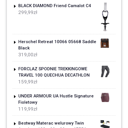
BLACK DIAMOND Friend Camalot C4
299,99
zł
Herschel Retreat 10066 05668 Saddle
Black
319,00
zł
FORCLAZ SPODNIE TREKKINGOWE
TRAVEL 100 QUECHUA DECATHLON
159,99
zł
UNDER ARMOUR UA Hustle Signature
Fioletowy
119,99
zł
Bestway Materac welurowy Twin