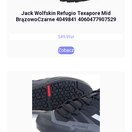
Jack Wolfskin Refugio Texapore Mid
BrązowoCzarne 4049841 4060477907529
549,99
zł
Zobacz