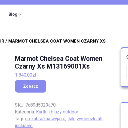
Blog
OR
/ MARMOT CHELSEA COAT WOMEN CZARNY XS
Marmot Chelsea Coat Women
Czarny Xs M13169001Xs
1 840,00
zł
Zobacz
SKU:
7c89d5023a70
Kategoria:
Kurtki i bluzy outdoor
Tagi:
co zabrać na wyjazd
,
itak
,
wycieczki all
inclusive