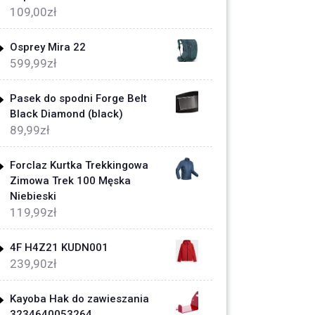
109,00
zł
Osprey Mira 22
599,99
zł
Pasek do spodni Forge Belt
Black Diamond (black)
89,99
zł
Forclaz Kurtka Trekkingowa
Zimowa Trek 100 Męska
Niebieski
119,99
zł
4F H4Z21 KUDN001
239,90
zł
Kayoba Hak do zawieszania
3234640053264