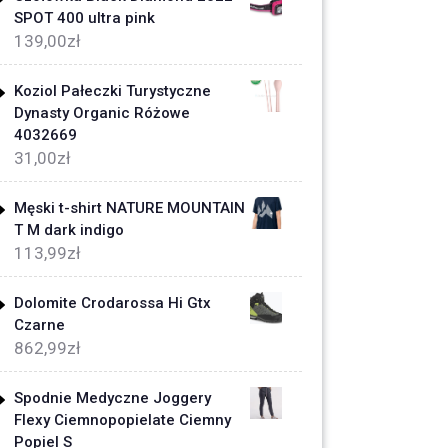
SPOT 400 ultra pink
139,00
zł
Koziol Pałeczki Turystyczne
Dynasty Organic Różowe
4032669
31,00
zł
Męski t-shirt NATURE MOUNTAIN
T M dark indigo
113,99
zł
Dolomite Crodarossa Hi Gtx
Czarne
862,99
zł
Spodnie Medyczne Joggery
Flexy Ciemnopopielate Ciemny
Popiel S