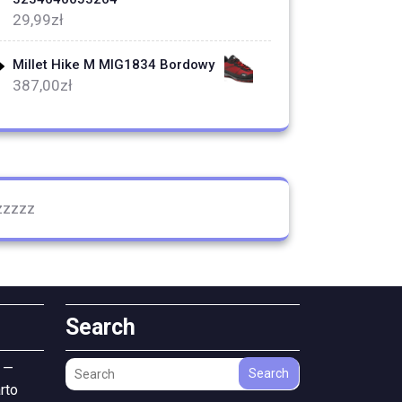
29,99
zł
Millet Hike M MIG1834 Bordowy
387,00
zł
zzzzz
Search
 —
Search
rto