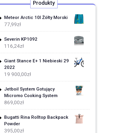
Produkty
Meteor Arctic 10l Żółty Morski
77,99
zł
Severin KP1092
116,24
zł
Giant Stance E+ 1 Niebieski 29
2022
19 900,00
zł
Jetboil System Gotujący
Micromo Cooking System
869,00
zł
Bugatti Rina Rolltop Backpack
Powder
395,00
zł