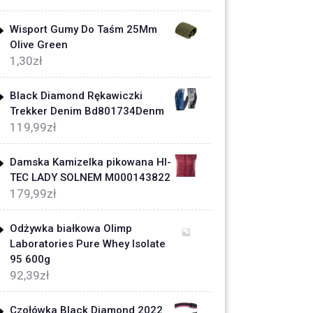
Wisport Gumy Do Taśm 25Mm
Olive Green
1,30
zł
Black Diamond Rękawiczki
Trekker Denim Bd801734Denm
119,99
zł
Damska Kamizelka pikowana HI-
TEC LADY SOLNEM M000143822
179,99
zł
Odżywka białkowa Olimp
Laboratories Pure Whey Isolate
95 600g
92,39
zł
Czołówka Black Diamond 2022