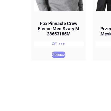
Fox Pinnacle Crew
Fleece Men Szary M
Prze
28653185M
Męsk
281,99
zł
Zobacz