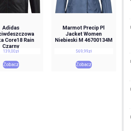
Adidas
Marmot Precip Pl
ciwdeszczowa
Jacket Women
a Core18 Rain
Niebieski M 46700134M
Czarny
139,00
zł
569,99
zł
Zobacz
Zobacz