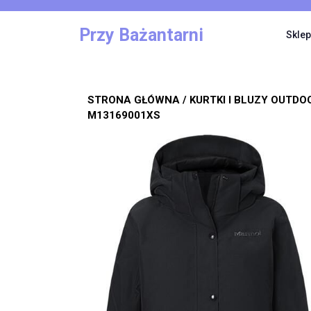
Skip
to
Przy Bażantarni
Sklep
content
STRONA GŁÓWNA
/
KURTKI I BLUZY OUTDO
M13169001XS