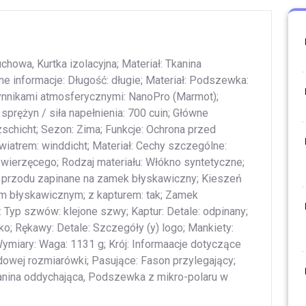
chowa, Kurtka izolacyjna; Materiał: Tkanina
ne informacje: Długość: długie; Materiał: Podszewka:
ynnikami atmosferycznymi: NanoPro (Marmot);
 sprężyn / siła napełnienia: 700 cuin; Główne
zschicht; Sezon: Zima; Funkcje: Ochrona przed
atrem: winddicht; Materiał: Cechy szczególne:
wierzęcego; Rodzaj materiału: Włókno syntetyczne;
z przodu zapinane na zamek błyskawiczny; Kieszeń
m błyskawicznym; z kapturem: tak; Zamek
: Typ szwów: klejone szwy; Kaptur: Detale: odpinany;
o; Rękawy: Detale: Szczegóły (y) logo; Mankiety:
ymiary: Waga: 1131 g; Krój: Informaacje dotyczące
dowej rozmiarówki; Pasujące: Fason przylegający;
anina oddychająca, Podszewka z mikro-polaru w