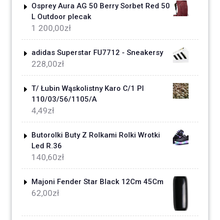
Osprey Aura AG 50 Berry Sorbet Red 50
L Outdoor plecak
1 200,00
zł
adidas Superstar FU7712 - Sneakersy
228,00
zł
T/ Łubin Wąskolistny Karo C/1 Pl
110/03/56/1105/A
4,49
zł
Butorolki Buty Z Rolkami Rolki Wrotki
Led R.36
140,60
zł
Majoni Fender Star Black 12Cm 45Cm
62,00
zł