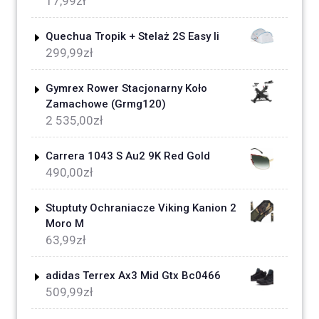
17,99
zł
Quechua Tropik + Stelaż 2S Easy Ii
299,99
zł
Gymrex Rower Stacjonarny Koło
Zamachowe (Grmg120)
2 535,00
zł
Carrera 1043 S Au2 9K Red Gold
490,00
zł
Stuptuty Ochraniacze Viking Kanion 2
Moro M
63,99
zł
adidas Terrex Ax3 Mid Gtx Bc0466
509,99
zł