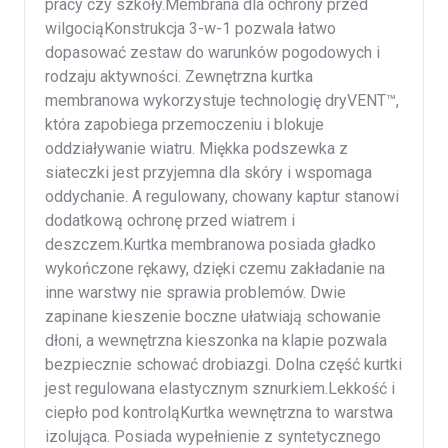
pracy czy szkoły.Membrana dla ochrony przed
wilgociąKonstrukcja 3-w-1 pozwala łatwo
dopasować zestaw do warunków pogodowych i
rodzaju aktywności. Zewnętrzna kurtka
membranowa wykorzystuje technologię dryVENT™,
która zapobiega przemoczeniu i blokuje
oddziaływanie wiatru. Miękka podszewka z
siateczki jest przyjemna dla skóry i wspomaga
oddychanie. A regulowany, chowany kaptur stanowi
dodatkową ochronę przed wiatrem i
deszczem.Kurtka membranowa posiada gładko
wykończone rękawy, dzięki czemu zakładanie na
inne warstwy nie sprawia problemów. Dwie
zapinane kieszenie boczne ułatwiają schowanie
dłoni, a wewnętrzna kieszonka na klapie pozwala
bezpiecznie schować drobiazgi. Dolna część kurtki
jest regulowana elastycznym sznurkiem.Lekkość i
ciepło pod kontroląKurtka wewnętrzna to warstwa
izolująca. Posiada wypełnienie z syntetycznego