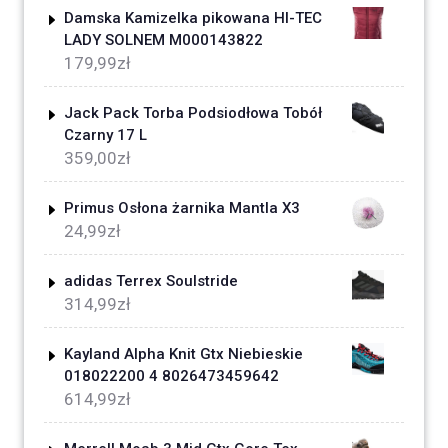
Damska Kamizelka pikowana HI-TEC
LADY SOLNEM M000143822
179,99
zł
Jack Pack Torba Podsiodłowa Tobół
Czarny 17 L
359,00
zł
Primus Osłona żarnika Mantla X3
24,99
zł
adidas Terrex Soulstride
314,99
zł
Kayland Alpha Knit Gtx Niebieskie
018022200 4 8026473459642
614,99
zł