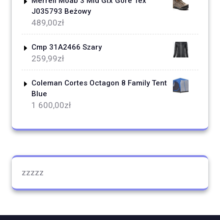
Merrell Moab 3 Mid Gtx Gore Tex
J035793 Beżowy
489,00
zł
Cmp 31A2466 Szary
259,99
zł
Coleman Cortes Octagon 8 Family Tent
Blue
1 600,00
zł
zzzzz