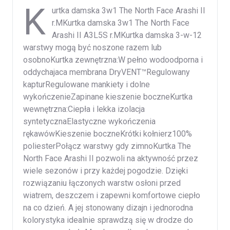
K
urtka damska 3w1 The North Face Arashi II
r.MKurtka damska 3w1 The North Face
Arashi II A3L5S r.MKurtka damska 3-w-12
warstwy mogą być noszone razem lub
osobnoKurtka zewnętrzna:W pełno wodoodporna i
oddychajaca membrana DryVENT™Regulowany
kapturRegulowane mankiety i dolne
wykończenieZapinane kieszenie boczneKurtka
wewnętrzna:Ciepła i lekka izolacja
syntetycznaElastyczne wykończenia
rękawówKieszenie boczneKrótki kołnierz100%
poliesterPołącz warstwy gdy zimnoKurtka The
North Face Arashi II pozwoli na aktywność przez
wiele sezonów i przy każdej pogodzie. Dzięki
rozwiązaniu łączonych warstw osłoni przed
wiatrem, deszczem i zapewni komfortowe ciepło
na co dzień. A jej stonowany dizajn i jednorodna
kolorystyka idealnie sprawdzą się w drodze do