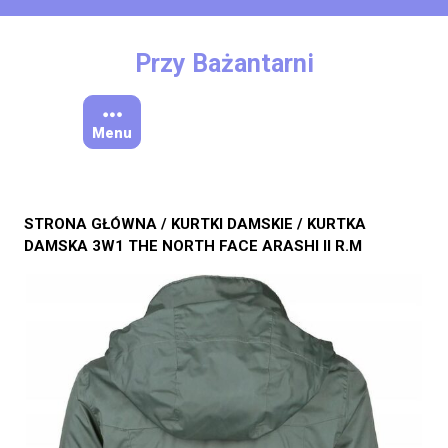
Skip
to
content
Przy Bażantarni
Menu
STRONA GŁÓWNA
/
KURTKI DAMSKIE
/ KURTKA
DAMSKA 3W1 THE NORTH FACE ARASHI II R.M