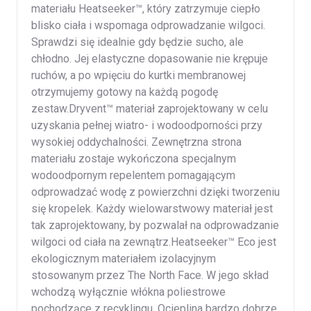
materiału Heatseeker™, który zatrzymuje ciepło
blisko ciała i wspomaga odprowadzanie wilgoci.
Sprawdzi się idealnie gdy będzie sucho, ale
chłodno. Jej elastyczne dopasowanie nie krępuje
ruchów, a po wpięciu do kurtki membranowej
otrzymujemy gotowy na każdą pogodę
zestaw.Dryvent™ materiał zaprojektowany w celu
uzyskania pełnej wiatro- i wodoodporności przy
wysokiej oddychalności. Zewnętrzna strona
materiału zostaje wykończona specjalnym
wodoodpornym repelentem pomagającym
odprowadzać wodę z powierzchni dzięki tworzeniu
się kropelek. Każdy wielowarstwowy materiał jest
tak zaprojektowany, by pozwalał na odprowadzanie
wilgoci od ciała na zewnątrz.Heatseeker™ Eco jest
ekologicznym materiałem izolacyjnym
stosowanym przez The North Face. W jego skład
wchodzą wyłącznie włókna poliestrowe
pochodzące z recyklingu. Ocieplina bardzo dobrze