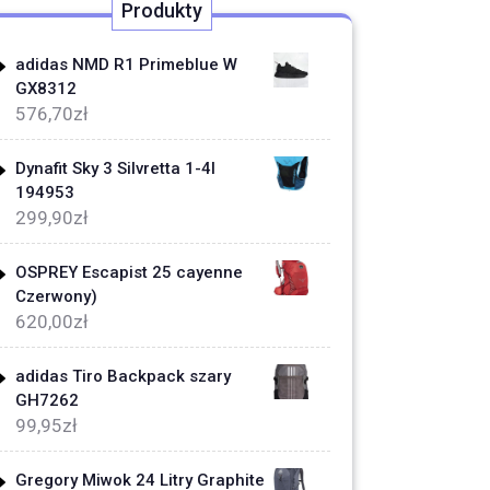
Produkty
adidas NMD R1 Primeblue W
GX8312
576,70
zł
Dynafit Sky 3 Silvretta 1-4l
194953
299,90
zł
OSPREY Escapist 25 cayenne
Czerwony)
620,00
zł
adidas Tiro Backpack szary
GH7262
99,95
zł
Gregory Miwok 24 Litry Graphite