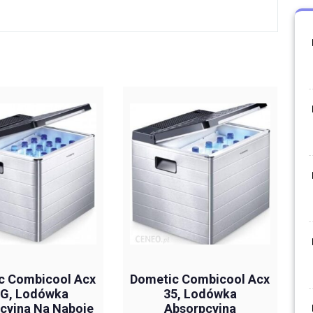
c Combicool Acx
Dometic Combicool Acx
 G, Lodówka
35, Lodówka
cyjna Na Naboje
Absorpcyjna