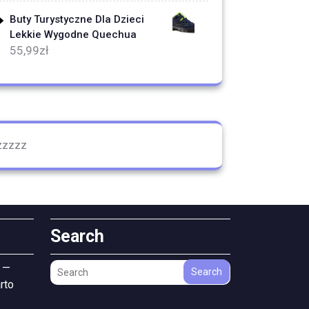
Buty Turystyczne Dla Dzieci
Lekkie Wygodne Quechua
55,99
zł
zzzzz
Search
 —
Search
rto