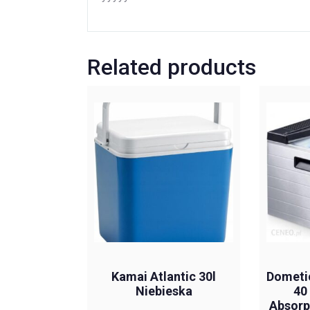
Related products
Kamai Atlantic 30l
Dometi
Niebieska
40
Absorp