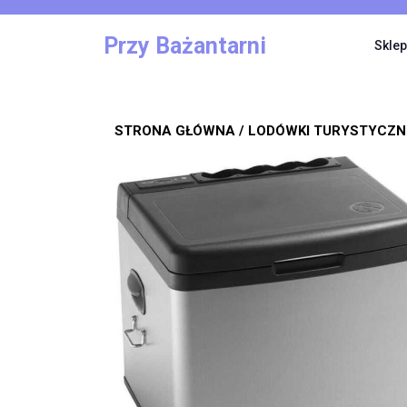
Skip
to
Przy Bażantarni
Sklep
content
STRONA GŁÓWNA
/
LODÓWKI TURYSTYCZN