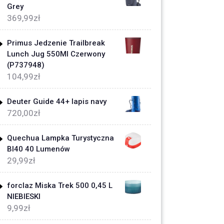
Grey
369,99
zł
Primus Jedzenie Trailbreak
Lunch Jug 550Ml Czerwony
(P737948)
104,99
zł
Deuter Guide 44+ lapis navy
720,00
zł
Quechua Lampka Turystyczna
Bl40 40 Lumenów
29,99
zł
forclaz Miska Trek 500 0,45 L
NIEBIESKI
9,99
zł