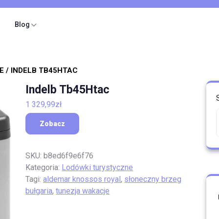
Blog
E
/ INDELB TB45HTAC
Indelb Tb45Htac
1 329,99
zł
Zobacz
SKU:
b8ed6f9e6f76
Kategoria:
Lodówki turystyczne
Tagi:
aldemar knossos royal
,
słoneczny brzeg
bułgaria
,
tunezja wakacje