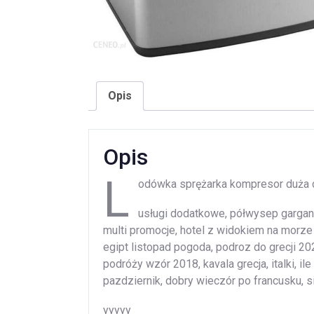
Opis
Opis
L
odówka sprężarka kompresor duża d
usługi dodatkowe, półwysep gargano, 
multi promocje, hotel z widokiem na morze g
egipt listopad pogoda, podroz do grecji 20
podróży wzór 2018, kavala grecja, italki, il
pazdziernik, dobry wieczór po francusku, s
yyyyy