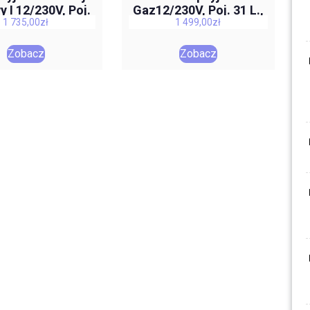
 I 12/230V, Poj.
Gaz12/230V, Poj. 31 L.,
1 735,00
zł
1 499,00
zł
40 L.
30 Mbar, D, Ch, A
Zobacz
Zobacz