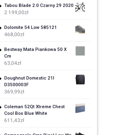
Tabou Blade 2.0 Czarny 29 2020
2 199,00
zł
Dolomite 54 Low 585121
468,00
zł
Bestway Mata Piankowa 50 X
Cm
63,04
zł
Doughnut Domestic 21l
D3500003F
369,99
zł
Coleman 52Qt Xtreme Chest
Cool Box Blue White
611,43
zł