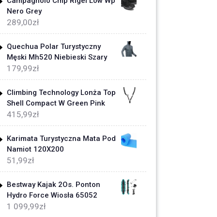
Campagnolo Cmp Rigel Low Wp
Nero Grey
289,00
zł
Quechua Polar Turystyczny
Męski Mh520 Niebieski Szary
179,99
zł
Climbing Technology Lonża Top
Shell Compact W Green Pink
415,99
zł
Karimata Turystyczna Mata Pod
Namiot 120X200
51,99
zł
Bestway Kajak 2Os. Ponton
Hydro Force Wiosła 65052
1 099,99
zł