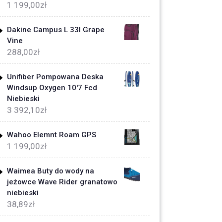
1 199,00
zł
Dakine Campus L 33l Grape
Vine
288,00
zł
Unifiber Pompowana Deska
Windsup Oxygen 10'7 Fcd
Niebieski
3 392,10
zł
Wahoo Elemnt Roam GPS
1 199,00
zł
Waimea Buty do wody na
jeżowce Wave Rider granatowo
niebieski
38,89
zł