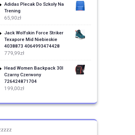
Adidas Plecak Do Szkoły Na
Trening
65,90
zł
Jack Wolfskin Force Striker
Texapore Mid Niebieskie
4038873 4064993474428
779,99
zł
Head Women Backpack 30l
Czarny Czerwony
726424871704
199,00
zł
zzzzz