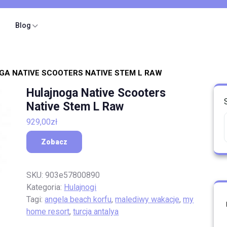
Blog
GA NATIVE SCOOTERS NATIVE STEM L RAW
Hulajnoga Native Scooters
Native Stem L Raw
929,00
zł
Zobacz
SKU:
903e57800890
Kategoria:
Hulajnogi
Tagi:
angela beach korfu
,
malediwy wakacje
,
my
home resort
,
turcja antalya