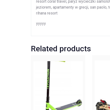
resort coral travel, paryż wycieczki samol
jeziorem, apartamenty w grecji, san paolo, t
rihana resort
yyyyy
Related products