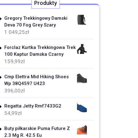
Produkty
Gregory Trekkingowy Damski
Deva 70 Fog Grey Szary
1 049,25
zł
Forclaz Kurtka Trekkingowa Trek
100 Kaptur Damska Czarny
159,99
zł
Cmp Elettra Mid Hiking Shoes
Wp 38Q4597 U423
396,00
zł
Regatta Jetty Rmf7433G2
54,99
zł
Buty piłkarskie Puma Future Z
2.3 Mg R. 42.5 Eu