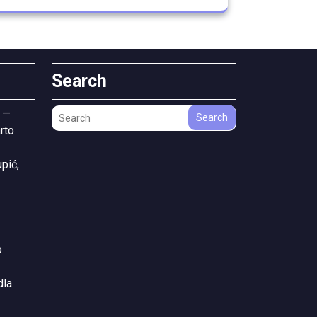
Search
 —
Search
rto
pić,
o
dla