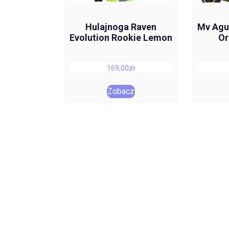
Hulajnoga Raven
Mv Agu
Evolution Rookie Lemon
Or
169,00
zł
Zobacz