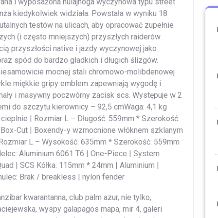
owana i wyposażona hulajnoga wyczynowa typu street
anża kiedykolwiek widziała. Powstała w wyniku 18
utalnych testów na ulicach, aby opracować zupełnie
ych (i często mniejszych) przyszłych raiderów
ią przyszłości native i jazdy wyczynowej jako
oraz spód do bardzo gładkich i długich ślizgów.
 niesamowicie mocnej stali chromowo-molibdenowej
kle miękkie gripy emblem zapewniają wygodę i
mały i masywny poczwórny zacisk scs. Występuje w 2
mi do szczytu kierownicy – 92,5 cmWaga: 4,1 kg
cieplnie | Rozmiar L – Długość: 559mm * Szerokość:
 | Box-Cut | Boxendy-y wzmocnione włóknem szklanym
 | Rozmiar L – Wysokość: 635mm * Szerokość: 559mm
delec: Aluminium 6061 T6 | One-Piece | System
 Quad | SCS Kółka: 115mm * 24mm | Aluminium |
lec: Brak / breakless | nylon fender
zibar kwarantanna, club palm azur, nie tylko,
maciejewska, wyspy galapagos mapa, mir 4, galeri