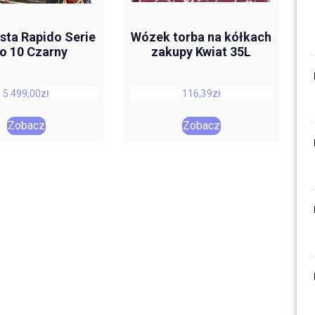
sta Rapido Serie
Wózek torba na kółkach
o 10 Czarny
zakupy Kwiat 35L
5 499,00
zł
116,39
zł
Zobacz
Zobacz