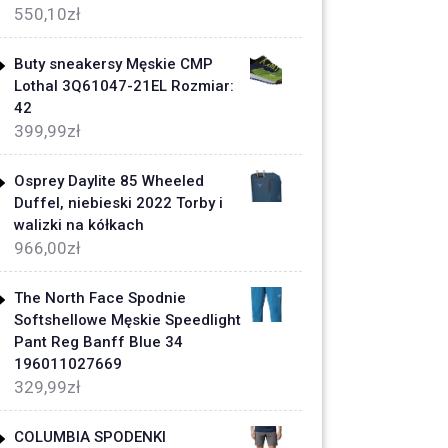
550,10
zł
Buty sneakersy Męskie CMP
Lothal 3Q61047-21EL Rozmiar:
42
399,99
zł
Osprey Daylite 85 Wheeled
Duffel, niebieski 2022 Torby i
walizki na kółkach
966,00
zł
The North Face Spodnie
Softshellowe Męskie Speedlight
Pant Reg Banff Blue 34
196011027669
329,99
zł
COLUMBIA SPODENKI