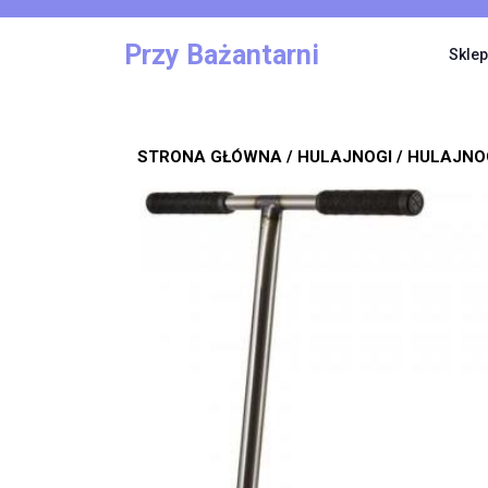
Skip
to
Przy Bażantarni
Sklep
content
STRONA GŁÓWNA
/
HULAJNOGI
/ HULAJNO