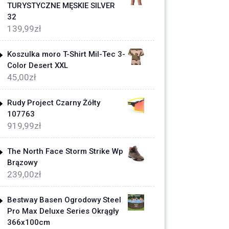
TURYSTYCZNE MĘSKIE SILVER
32
139,99
zł
Koszulka moro T-Shirt Mil-Tec 3-
Color Desert XXL
45,00
zł
Rudy Project Czarny Żółty
107763
919,99
zł
The North Face Storm Strike Wp
Brązowy
239,00
zł
Bestway Basen Ogrodowy Steel
Pro Max Deluxe Series Okrągły
366x100cm