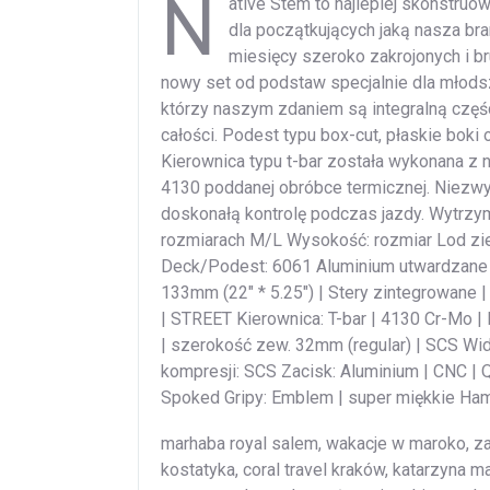
N
ative Stem to najlepiej skonstru
dla początkujących jaką nasza br
miesięcy szeroko zakrojonych i br
nowy set od podstaw specjalnie dla młodsz
którzy naszym zdaniem są integralną częśc
całości. Podest typu box-cut, płaskie boki 
Kierownica typu t-bar została wykonana z
4130 poddanej obróbce termicznej. Niezwy
doskonałą kontrolę podczas jazdy. Wytrzy
rozmiarach M/L Wysokość: rozmiar Lod zie
Deck/Podest: 6061 Aluminium utwardzane 
133mm (22″ * 5.25″) | Stery zintegrowane
| STREET Kierownica: T-bar | 4130 Cr-Mo
| szerokość zew. 32mm (regular) | SCS Wi
kompresji: SCS Zacisk: Aluminium | CNC |
Spoked Gripy: Emblem | super miękkie Hamu
marhaba royal salem, wakacje w maroko, zan
kostatyka, coral travel kraków, katarzyna 