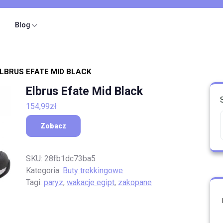
Blog
ELBRUS EFATE MID BLACK
Elbrus Efate Mid Black
154,99
zł
Zobacz
SKU:
28fb1dc73ba5
Kategoria:
Buty trekkingowe
Tagi:
paryz
,
wakacje egipt
,
zakopane