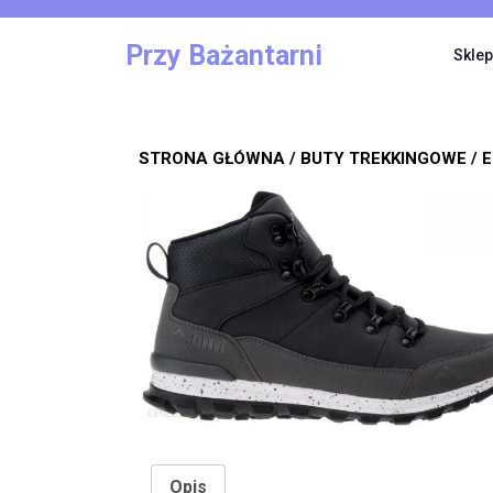
Skip
to
Przy Bażantarni
Sklep
content
STRONA GŁÓWNA
/
BUTY TREKKINGOWE
/ 
Opis