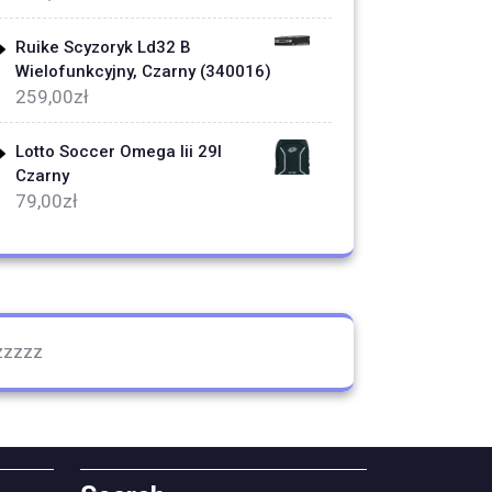
Ruike Scyzoryk Ld32 B
Wielofunkcyjny, Czarny (340016)
259,00
zł
Lotto Soccer Omega Iii 29l
Czarny
79,00
zł
zzzzz