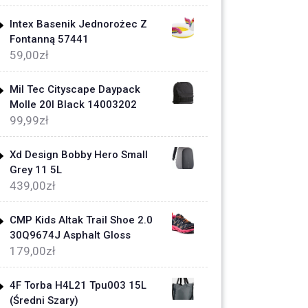
Intex Basenik Jednorożec Z
Fontanną 57441
59,00
zł
Mil Tec Cityscape Daypack
Molle 20l Black 14003202
99,99
zł
Xd Design Bobby Hero Small
Grey 11 5L
439,00
zł
CMP Kids Altak Trail Shoe 2.0
30Q9674J Asphalt Gloss
179,00
zł
4F Torba H4L21 Tpu003 15L
(Średni Szary)