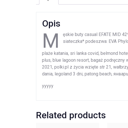
Opis
M
ęskie buty casual EFATE MID 42*
siateczka* podeszwa: EVA Phyl
plaże katania, sri lanka covid, belmond hot
plus, blue lagoon resort, bagaż podręczny
2021, polki.pl z życia wzięte str 21, wałb
dania, legoland 3 dni, patong beach, январ
yyyyy
Related products