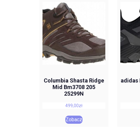
Columbia Shasta Ridge
adidas 
Mid Bm3708 205
25299N
499,00
zł
Zobacz