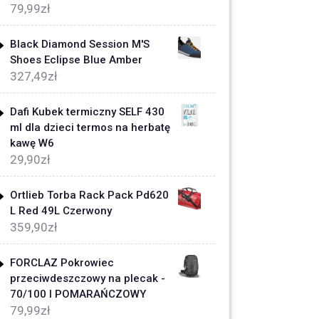
79,99
zł
Black Diamond Session M'S
Shoes Eclipse Blue Amber
327,49
zł
Dafi Kubek termiczny SELF 430
ml dla dzieci termos na herbatę
kawę W6
29,90
zł
Ortlieb Torba Rack Pack Pd620
L Red 49L Czerwony
359,90
zł
FORCLAZ Pokrowiec
przeciwdeszczowy na plecak -
70/100 l POMARAŃCZOWY
79,99
zł