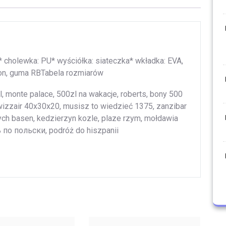
 cholewka: PU* wyściółka: siateczka* wkładka: EVA,
on, guma RBTabela rozmiarów
el, monte palace, 500zl na wakacje, roberts, bony 500
 wizzair 40x30x20, musisz to wiedzieć 1375, zanzibar
rzych basen, kedzierzyn kozle, plaze rzym, mołdawia
ь по польски, podróż do hiszpanii