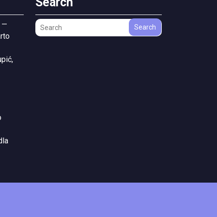
Search
 —
Search
rto
pić,
o
dla