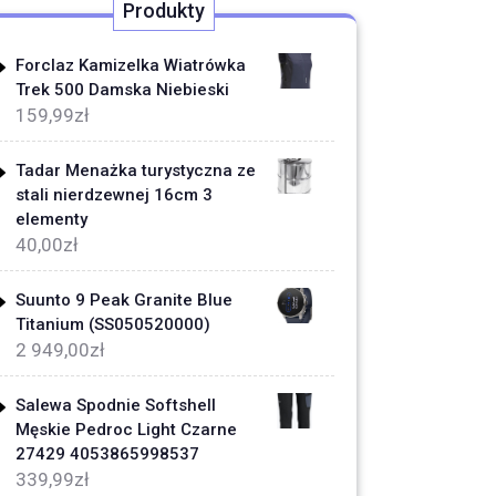
Produkty
Forclaz Kamizelka Wiatrówka
Trek 500 Damska Niebieski
159,99
zł
Tadar Menażka turystyczna ze
stali nierdzewnej 16cm 3
elementy
40,00
zł
Suunto 9 Peak Granite Blue
Titanium (SS050520000)
2 949,00
zł
Salewa Spodnie Softshell
Męskie Pedroc Light Czarne
27429 4053865998537
339,99
zł