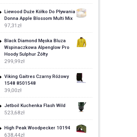
Liewood Duże Kółko Do Pływania
Donna Apple Blossom Multi Mix
97,31
zł
Black Diamond Męska Bluza
Wspinaczkowa Alpenglow Pro
Hoody Sulphur Żółty
299,99
zł
Viking Gaitres Czarny Różowy
1548 8501548
39,00
zł
Jetboil Kuchenka Flash Wild
523,68
zł
High Peak Woodpecker 10194
638,44
zł