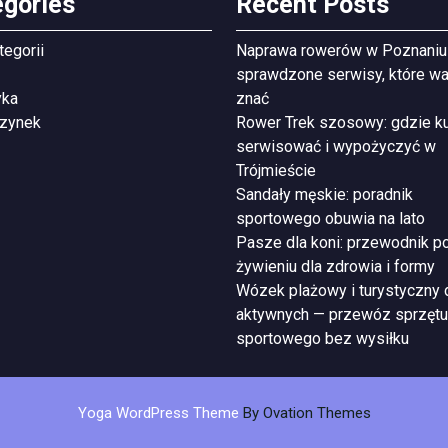
egories
Recent Posts
tegorii
Naprawa rowerów w Poznaniu
sprawdzone serwisy, które wa
yka
znać
zynek
Rower Trek szosowy: gdzie ku
serwisować i wypożyczyć w
Trójmieście
Sandały męskie: poradnik
sportowego obuwia na lato
Pasze dla koni: przewodnik p
żywieniu dla zdrowia i formy
Wózek plażowy i turystyczny 
aktywnych — przewóz sprzętu
sportowego bez wysiłku
Yoga WordPress Theme
By Ovation Themes