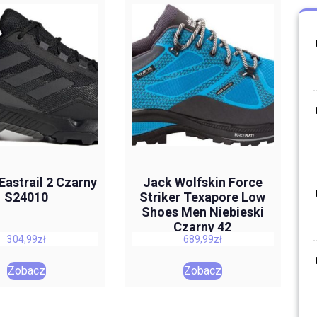
Eastrail 2 Czarny
Jack Wolfskin Force
S24010
Striker Texapore Low
Shoes Men Niebieski
Czarny 42
304,99
zł
689,99
zł
40388431176080
Zobacz
Zobacz