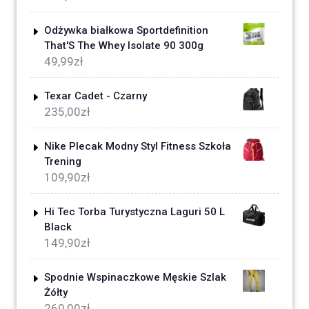
Odżywka białkowa Sportdefinition
That'S The Whey Isolate 90 300g
49,99
zł
Texar Cadet - Czarny
235,00
zł
Nike Plecak Modny Styl Fitness Szkoła
Trening
109,90
zł
Hi Tec Torba Turystyczna Laguri 50 L
Black
149,90
zł
Spodnie Wspinaczkowe Męskie Szlak
Żółty
260,00
zł