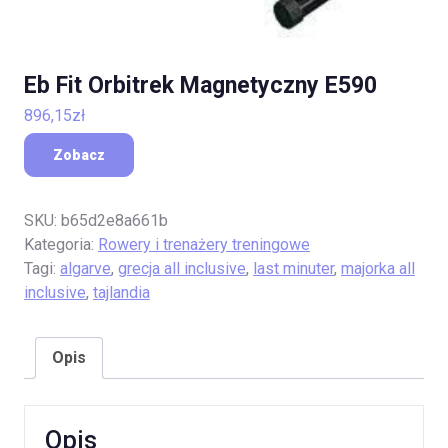
Eb Fit Orbitrek Magnetyczny E590
896,15
zł
Zobacz
SKU:
b65d2e8a661b
Kategoria:
Rowery i trenażery treningowe
Tagi:
algarve
,
grecja all inclusive
,
last minuter
,
majorka all
inclusive
,
tajlandia
Opis
Opis