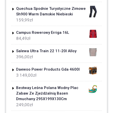
Quechua Spodnie Turystyczne Zimowe
Sh900 Warm Damskie Niebieski
159,99
zł
Campus Rowerowy Erriga 16L
84,49
zł
Salewa Ultra Train 22 11-20l Alloy
396,00
zł
Daewoo Power Products Gda 4600I
3 149,00
zł
Bestway Leśna Polana Wodny Plac
Zabaw Ze Zjeżdżalnią Basen
Dmuchany 295X199X130Cm
249,00
zł