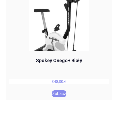
Spokey Onego+ Biały
348,00
zł
Zobacz