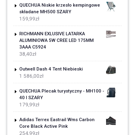
QUECHUA Niskie krzesło kempingowe
składane MH500 SZARY
159,99
zł
RICHMANN EXLUSIVE LATARKA
ALUMINIOWA 5W CREE LED 175MM
3AAA C5924
38,40
zł
Outwell Dash 4 Tent Niebieski
1 586,00
zł
QUECHUA Plecak turystyczny - MH100 -
40 l SZARY
179,99
zł
Adidas Terrex Eastrail Wms Carbon
Core Black Active Pink
254,99
zł