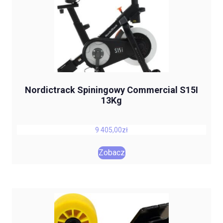
Nordictrack Spiningowy Commercial S15I
13Kg
9 405,00
zł
Zobacz