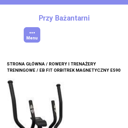
Skip
to
content
Przy Bażantarni
Menu
STRONA GŁÓWNA
/
ROWERY I TRENAŻERY
TRENINGOWE
/ EB FIT ORBITREK MAGNETYCZNY E590