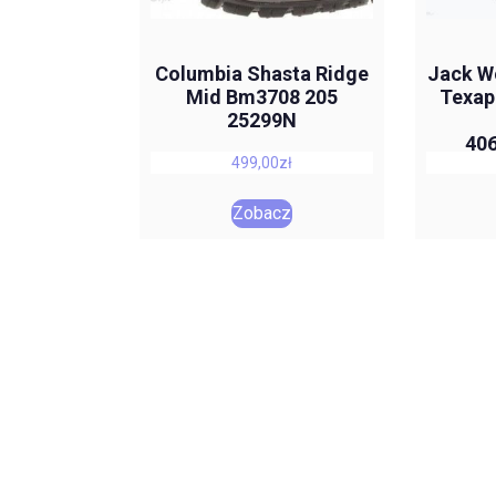
Columbia Shasta Ridge
Jack Wo
Mid Bm3708 205
Texap
25299N
40
499,00
zł
Zobacz