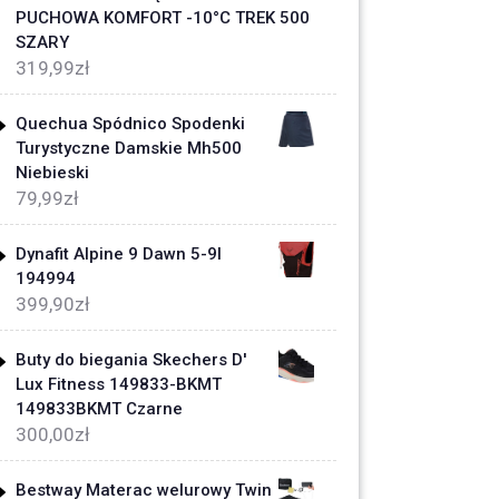
PUCHOWA KOMFORT -10°C TREK 500
SZARY
319,99
zł
Quechua Spódnico Spodenki
Turystyczne Damskie Mh500
Niebieski
79,99
zł
Dynafit Alpine 9 Dawn 5-9l
194994
399,90
zł
Buty do biegania Skechers D'
Lux Fitness 149833-BKMT
149833BKMT Czarne
300,00
zł
Bestway Materac welurowy Twin