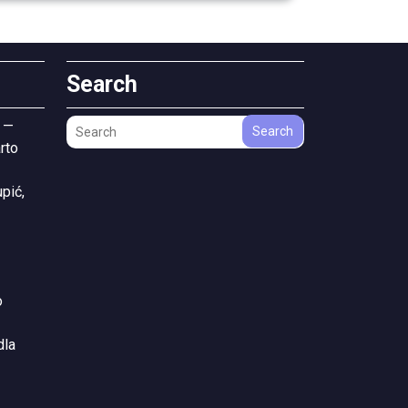
Search
 —
Search
rto
pić,
o
dla