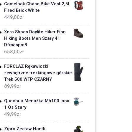
Camelbak Chase Bike Vest 2,5l
Fired Brick White
449,00
zł
Xero Shoes Daylite Hiker Fion
Hiking Boots Men Szary 41
Dfmaspm8
658,00
zł
FORCLAZ Rękawiczki
zewnętrzne trekkingowe górskie
Trek 500 WTP CZARNY
89,99
zł
Quechua Menażka Mh100 Inox
1 Os Szary
49,99
zł
Zipro Zestaw Hantli