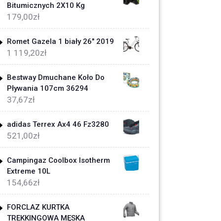
Bitumicznych 2X10 Kg
179,00
zł
Romet Gazela 1 biały 26" 2019
1 119,20
zł
Bestway Dmuchane Koło Do
Pływania 107cm 36294
37,67
zł
adidas Terrex Ax4 46 Fz3280
521,00
zł
Campingaz Coolbox Isotherm
Extreme 10L
154,66
zł
FORCLAZ KURTKA
TREKKINGOWA MĘSKA