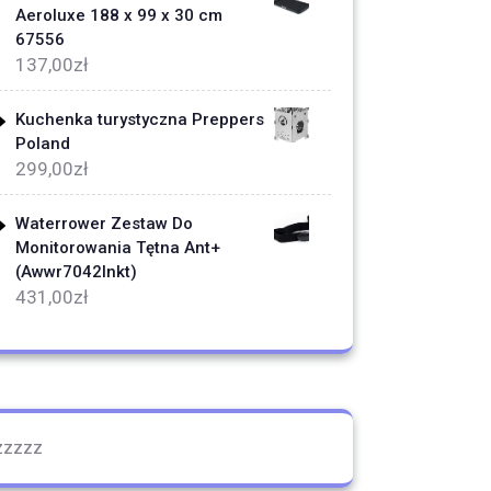
Aeroluxe 188 x 99 x 30 cm
67556
137,00
zł
Kuchenka turystyczna Preppers
Poland
299,00
zł
Waterrower Zestaw Do
Monitorowania Tętna Ant+
(Awwr7042Inkt)
431,00
zł
zzzzz