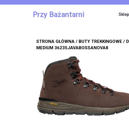
Skip
to
Przy Bażantarni
Sklep
content
STRONA GŁÓWNA
/
BUTY TREKKINGOWE
/ 
MEDIUM 36235JAVABOSSANOVA8