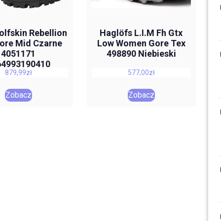
lfskin Rebellion
Haglöfs L.I.M Fh Gtx
ore Mid Czarne
Low Women Gore Tex
4051171
498890 Niebieski
64993190410
879,99
zł
577,00
zł
Zobacz
Zobacz