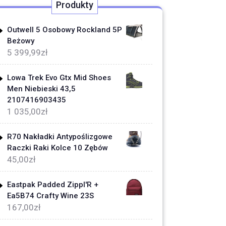
Produkty
Outwell 5 Osobowy Rockland 5P
Beżowy
5 399,99
zł
Lowa Trek Evo Gtx Mid Shoes
Men Niebieski 43,5
2107416903435
1 035,00
zł
R70 Nakładki Antypoślizgowe
Raczki Raki Kolce 10 Zębów
45,00
zł
Eastpak Padded Zippl'R +
Ea5B74 Crafty Wine 23S
167,00
zł