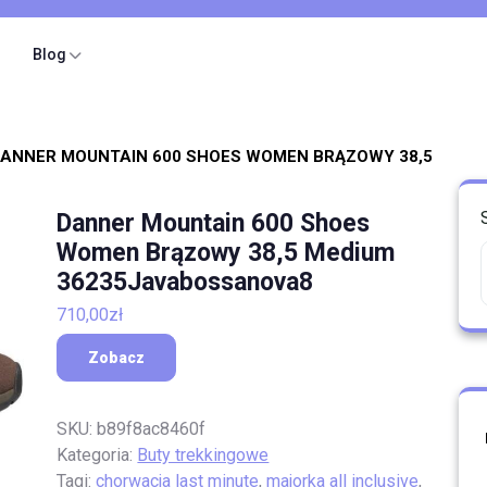
Blog
DANNER MOUNTAIN 600 SHOES WOMEN BRĄZOWY 38,5
Danner Mountain 600 Shoes
Women Brązowy 38,5 Medium
36235Javabossanova8
710,00
zł
Zobacz
SKU:
b89f8ac8460f
Kategoria:
Buty trekkingowe
Tagi:
chorwacja last minute
,
majorka all inclusive
,