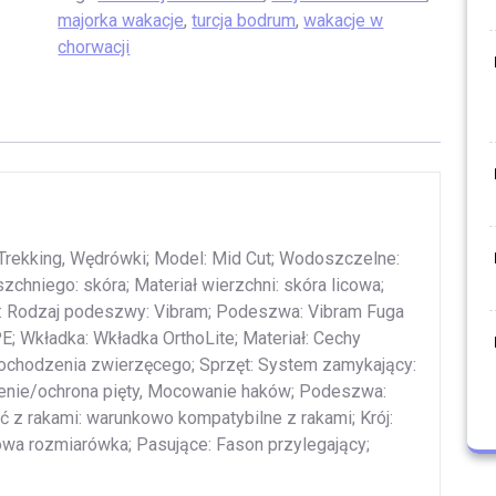
majorka wakacje
,
turcja bodrum
,
wakacje w
chorwacji
 Trekking, Wędrówki; Model: Mid Cut; Wodoszczelne:
szchniego: skóra; Materiał wierzchni: skóra licowa;
 Rodzaj podeszwy: Vibram; Podeszwa: Vibram Fuga
 Wkładka: Wkładka OrthoLite; Materiał: Cechy
pochodzenia zwierzęcego; Sprzęt: System zamykający:
enie/ochrona pięty, Mocowanie haków; Podeszwa:
z rakami: warunkowo kompatybilne z rakami; Krój:
owa rozmiarówka; Pasujące: Fason przylegający;