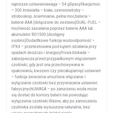
najniższe ustawieniawaga – 54 gSpecyfikacja:moc
– 300 lmświatła – białe, czerwonetryby –
stroboskop, ściemnianie, pełna moc,bateria –
baterie AAA (dołączone do zestawu)DUAL-FUEL –
możliwość zasialania poprzez baterie AAA lub
akumulator BD1500 (dostępny
osobno)Dodadtkowe funkcje:wodoodporność –
IPX4 – przetestowana pod kątem działania przy
opadach deszczu i śniegucyfrowa blokada –
zabezpiecza przed przypadkowym włączeniem
czołówki, gdy jest ona przechowywana w
opakowaniu, kieszeni czy plecakupamięć ustawień
– funkcja świecenia umożliwia włączanie i
wyłączanie czołówki bez przywracania ustawień
fabrycznychUWAGA – po zanurzeniu woda może
się dostać do komory baterii nie powodując
wyłączenia czołówki.Ważne, aby po zamoczeniu
czołówka została wysuszona naturalnie, bez