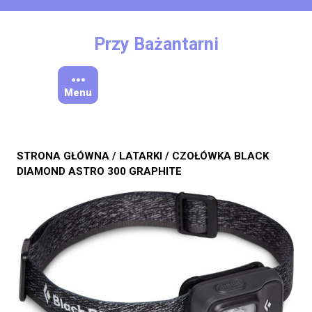
Skip
to
content
Przy Bażantarni
Menu
STRONA GŁÓWNA
/
LATARKI
/ CZOŁÓWKA BLACK
DIAMOND ASTRO 300 GRAPHITE