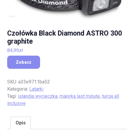
Czołówka Black Diamond ASTRO 300
graphite
84,99
zł
Zobacz
SKU:
a33e9711ba52
Kategoria:
Latarki
Tagi:
islandia wycieczka
,
majorka last minute
,
turcja all
inclusive
Opis