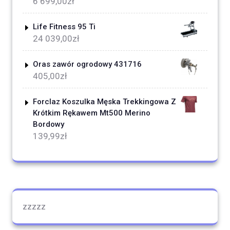
6 699,00
zł
Life Fitness 95 Ti
24 039,00
zł
Oras zawór ogrodowy 431716
405,00
zł
Forclaz Koszulka Męska Trekkingowa Z
Krótkim Rękawem Mt500 Merino
Bordowy
139,99
zł
zzzzz