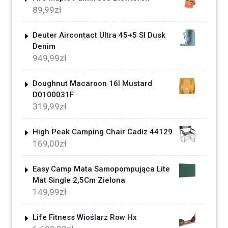
89,99
zł
Deuter Aircontact Ultra 45+5 Sl Dusk
Denim
949,99
zł
Doughnut Macaroon 16l Mustard
D0100031F
319,99
zł
High Peak Camping Chair Cadiz 44129
169,00
zł
Easy Camp Mata Samopompująca Lite
Mat Single 2,5Cm Zielona
149,99
zł
Life Fitness Wioślarz Row Hx