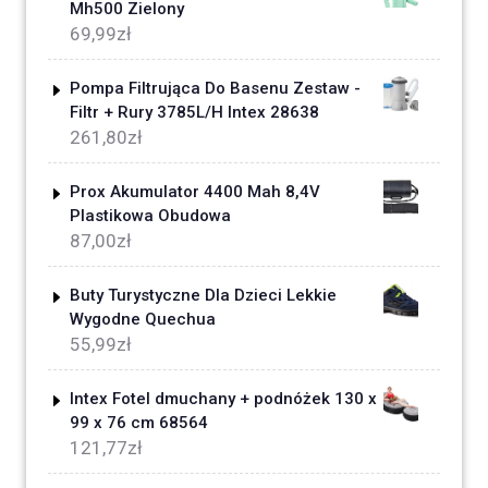
Mh500 Zielony
69,99
zł
Pompa Filtrująca Do Basenu Zestaw -
Filtr + Rury 3785L/H Intex 28638
261,80
zł
Prox Akumulator 4400 Mah 8,4V
Plastikowa Obudowa
87,00
zł
Buty Turystyczne Dla Dzieci Lekkie
Wygodne Quechua
55,99
zł
Intex Fotel dmuchany + podnóżek 130 x
99 x 76 cm 68564
121,77
zł