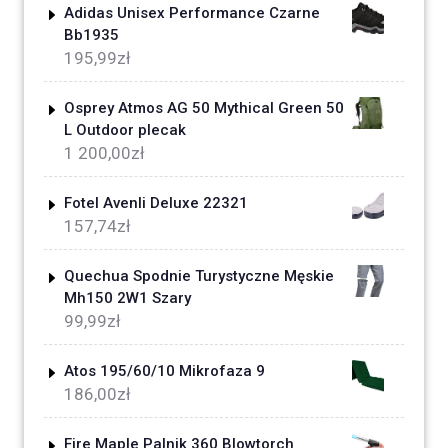
Adidas Unisex Performance Czarne
Bb1935
195,99
zł
Osprey Atmos AG 50 Mythical Green 50
L Outdoor plecak
1 200,00
zł
Fotel Avenli Deluxe 22321
157,74
zł
Quechua Spodnie Turystyczne Męskie
Mh150 2W1 Szary
99,99
zł
Atos 195/60/10 Mikrofaza 9
186,00
zł
Fire Maple Palnik 360 Blowtorch