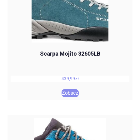
Scarpa Mojito 32605LB
439,99
zł
Zobacz