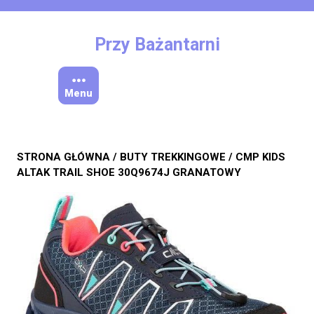
Skip
to
content
Przy Bażantarni
Menu
STRONA GŁÓWNA
/
BUTY TREKKINGOWE
/ CMP KIDS
ALTAK TRAIL SHOE 30Q9674J GRANATOWY