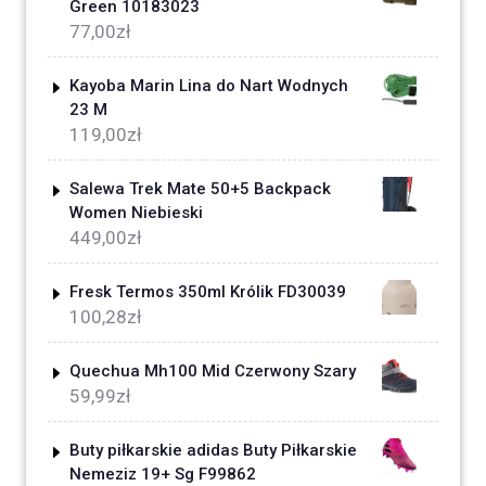
Green 10183023
77,00
zł
Kayoba Marin Lina do Nart Wodnych
23 M
119,00
zł
Salewa Trek Mate 50+5 Backpack
Women Niebieski
449,00
zł
Fresk Termos 350ml Królik FD30039
100,28
zł
Quechua Mh100 Mid Czerwony Szary
59,99
zł
Buty piłkarskie adidas Buty Piłkarskie
Nemeziz 19+ Sg F99862