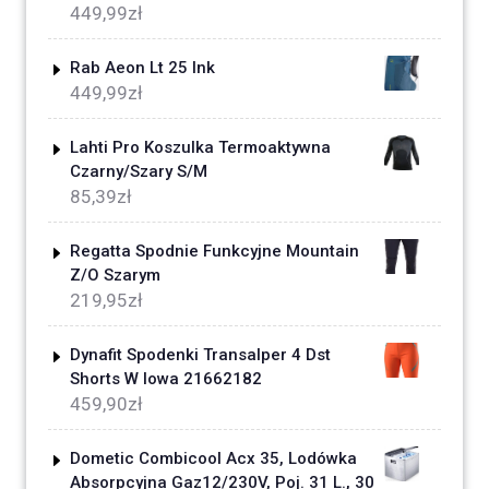
449,99
zł
Rab Aeon Lt 25 Ink
449,99
zł
Lahti Pro Koszulka Termoaktywna
Czarny/Szary S/M
85,39
zł
Regatta Spodnie Funkcyjne Mountain
Z/O Szarym
219,95
zł
Dynafit Spodenki Transalper 4 Dst
Shorts W Iowa 21662182
459,90
zł
Dometic Combicool Acx 35, Lodówka
Absorpcyjna Gaz12/230V, Poj. 31 L., 30