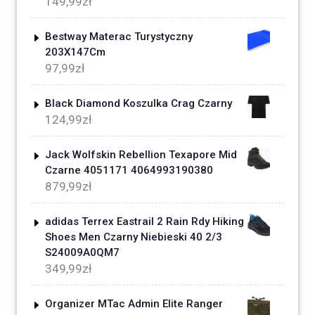
149,99
zł
Bestway Materac Turystyczny
203X147Cm
97,99
zł
Black Diamond Koszulka Crag Czarny
124,99
zł
Jack Wolfskin Rebellion Texapore Mid
Czarne 4051171 4064993190380
879,99
zł
adidas Terrex Eastrail 2 Rain Rdy Hiking
Shoes Men Czarny Niebieski 40 2/3
S24009A0QM7
349,99
zł
Organizer MTac Admin Elite Ranger