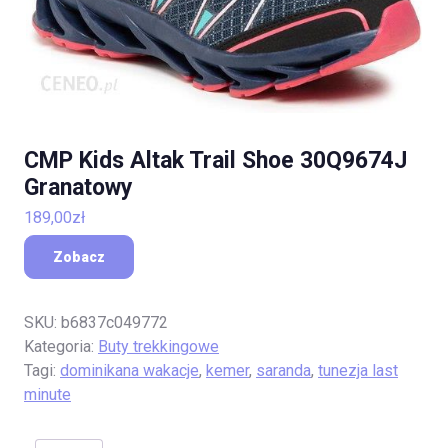
CMP Kids Altak Trail Shoe 30Q9674J
Granatowy
189,00
zł
Zobacz
SKU:
b6837c049772
Kategoria:
Buty trekkingowe
Tagi:
dominikana wakacje
,
kemer
,
saranda
,
tunezja last
minute