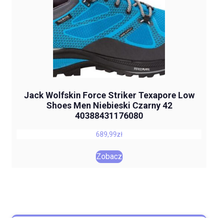
Jack Wolfskin Force Striker Texapore Low
Shoes Men Niebieski Czarny 42
40388431176080
689,99
zł
Zobacz