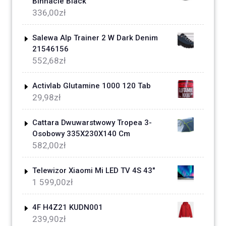
Binnacle Black
336,00
zł
Salewa Alp Trainer 2 W Dark Denim
21546156
552,68
zł
Activlab Glutamine 1000 120 Tab
29,98
zł
Cattara Dwuwarstwowy Tropea 3-
Osobowy 335X230X140 Cm
582,00
zł
Telewizor Xiaomi Mi LED TV 4S 43"
1 599,00
zł
4F H4Z21 KUDN001
239,90
zł