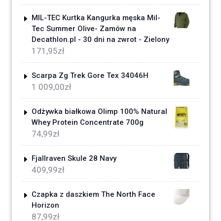
MIL-TEC Kurtka Kangurka męska Mil-
Tec Summer Olive- Zamów na
Decathlon.pl - 30 dni na zwrot - Zielony
171,95
zł
Scarpa Zg Trek Gore Tex 34046H
1 009,00
zł
Odżywka białkowa Olimp 100% Natural
Whey Protein Concentrate 700g
74,99
zł
Fjallraven Skule 28 Navy
409,99
zł
Czapka z daszkiem The North Face
Horizon
87,99
zł