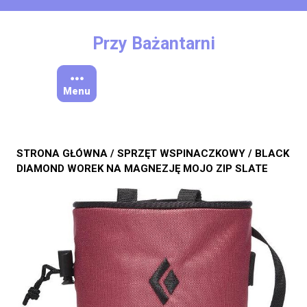
Skip
to
content
Przy Bażantarni
Menu
STRONA GŁÓWNA
/
SPRZĘT WSPINACZKOWY
/ BLACK
DIAMOND WOREK NA MAGNEZJĘ MOJO ZIP SLATE