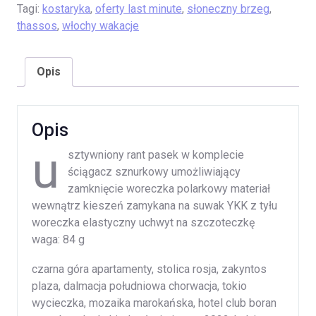
Tagi:
kostaryka
,
oferty last minute
,
słoneczny brzeg
,
thassos
,
włochy wakacje
Opis
Opis
u
sztywniony rant pasek w komplecie
ściągacz sznurkowy umożliwiający
zamknięcie woreczka polarkowy materiał
wewnątrz kieszeń zamykana na suwak YKK z tyłu
woreczka elastyczny uchwyt na szczoteczkę
waga: 84 g
czarna góra apartamenty, stolica rosja, zakyntos
plaza, dalmacja południowa chorwacja, tokio
wycieczka, mozaika marokańska, hotel club boran