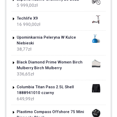
5 999,00
zł
Techlife X9
16 990,00
zł
Upominkarnia Peleryna W Kulce
Niebieski
38,77
zł
Black Diamond Prime Women Birch
Mulberry Birch Mulberry
336,65
zł
Columbia Titan Pass 2.5L Shell
1888941010 czarny
649,99
zł
Plastimo Compass Offshore 75 Mini