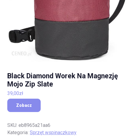
Black Diamond Worek Na Magnezję
Mojo Zip Slate
39,00
zł
Zobacz
SKU:
eb8965a21aa6
Kategoria:
Sprzęt wspinaczkowy