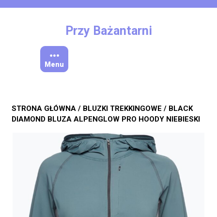
Skip
to
content
Przy Bażantarni
Menu
STRONA GŁÓWNA
/
BLUZKI TREKKINGOWE
/ BLACK
DIAMOND BLUZA ALPENGLOW PRO HOODY NIEBIESKI