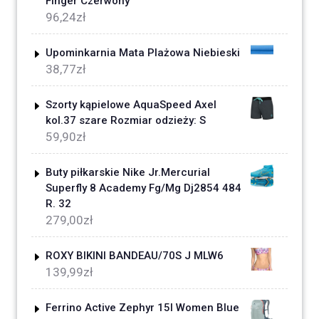
Finger Czerwony
96,24
zł
Upominkarnia Mata Plażowa Niebieski
38,77
zł
Szorty kąpielowe AquaSpeed Axel
kol.37 szare Rozmiar odzieży: S
59,90
zł
Buty piłkarskie Nike Jr.Mercurial
Superfly 8 Academy Fg/Mg Dj2854 484
R. 32
279,00
zł
ROXY BIKINI BANDEAU/70S J MLW6
139,99
zł
Ferrino Active Zephyr 15l Women Blue