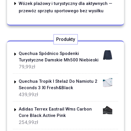
Wózek plażowy i turystyczny dla aktywnych —
przewóz sprzętu sportowego bez wysiłku
Produkty
Quechua Spódnico Spodenki
Turystyczne Damskie Mh500 Niebieski
79,99
zł
Quechua Tropik I Stelaż Do Namiotu 2
Seconds 3 Xl Fresh&Black
439,99
zł
Adidas Terrex Eastrail Wms Carbon
Core Black Active Pink
254,99
zł