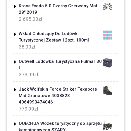
Kross Evado 5.0 Czarny Czerwony Mat
28" 2019
2 695,00
zł
Wkład Chłodzący Do Lodówki
Turystycznej Zestaw 12szt. 100ml
38,00
zł
Outwell Lodówka Turystyczna Fulmar 30
L
373,99
zł
Jack Wolfskin Force Striker Texapore
Mid Granatowe 4038823
4064993474046
779,99
zł
QUECHUA Wózek turystyczny do sprzętu
kempingowego SZARY