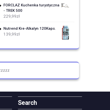
FORCLAZ Kuchenka turystyczna
- TREK 500
229,99
zł
Nutrend Kre-Alkalyn 120Kaps.
139,99
zł
zzzzz
Search