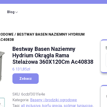
Blog
GRODOWE
/ BESTWAY BASEN NAZIEMNY HYDRIUM
AC40838
Bestway Basen Naziemny
Hydrium Okrągła Rama
Stelażowa 360X120Cm Ac40838
6 131,85
zł
Zobacz
SKU:
6ccbf301fe4e
Kategoria:
Baseny i brodziki ogrodowe
Tagi:
all inclusive
,
korfu grecja
,
solimar turquoise
,