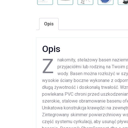
Opis
Opis
Z
nakomity, stelażowy basen naziem
przyjaciółmi lub rodziną na Twoim
wody. Basen można rozłożyć w szyb
wysokie ściany boczne wykonane z odpornej
długą żywotność i doskonałą trwałość. Wz
powlekana PVC chroni przed uszkodzenia
szerokie, stalowe obramowanie basenu ofe
Unikatowa konstrukcja krawędzi na zewnęt
Zintegrowany skimmer powierzchniowy wspó
część systemu cyrkulacji, aby usunąć pły