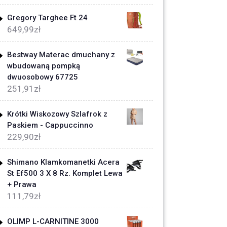
Gregory Targhee Ft 24
649,99
zł
Bestway Materac dmuchany z
wbudowaną pompką
dwuosobowy 67725
251,91
zł
Krótki Wiskozowy Szlafrok z
Paskiem - Cappuccinno
229,90
zł
Shimano Klamkomanetki Acera
St Ef500 3 X 8 Rz. Komplet Lewa
+ Prawa
111,79
zł
OLIMP L-CARNITINE 3000