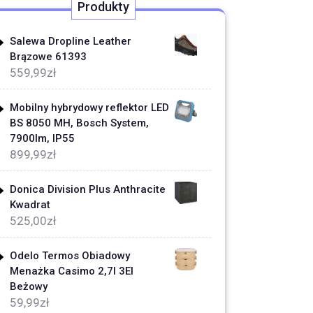
Produkty
Salewa Dropline Leather
Brązowe 61393
559,99
zł
Mobilny hybrydowy reflektor LED
BS 8050 MH, Bosch System,
7900lm, IP55
899,99
zł
Donica Division Plus Anthracite
Kwadrat
525,00
zł
Odelo Termos Obiadowy
Menażka Casimo 2,7l 3El
Beżowy
59,99
zł