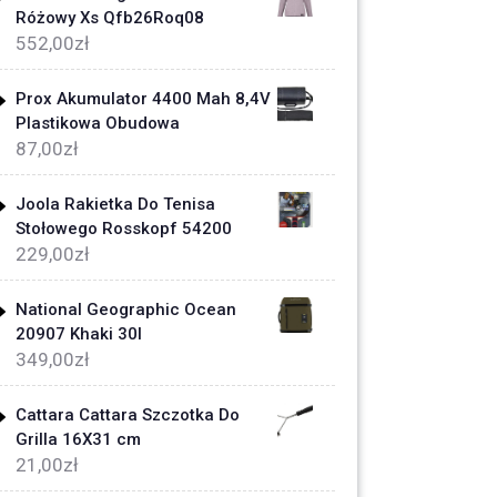
Różowy Xs Qfb26Roq08
552,00
zł
Prox Akumulator 4400 Mah 8,4V
Plastikowa Obudowa
87,00
zł
Joola Rakietka Do Tenisa
Stołowego Rosskopf 54200
229,00
zł
National Geographic Ocean
20907 Khaki 30l
349,00
zł
Cattara Cattara Szczotka Do
Grilla 16X31 cm
21,00
zł