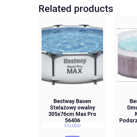
Related products
Bestway Basen
Be
Stelażowy owalny
Dmu
305x76cm Max Pro
56406
Podgr
355,00
zł