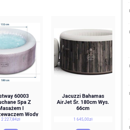
stway 60003
Jacuzzi Bahamas
chane Spa Z
AirJet Śr. 180cm Wys.
Masażem I
66cm
zewaczem Wody
2 227,84
zł
1 645,00
zł
4 Osobowe