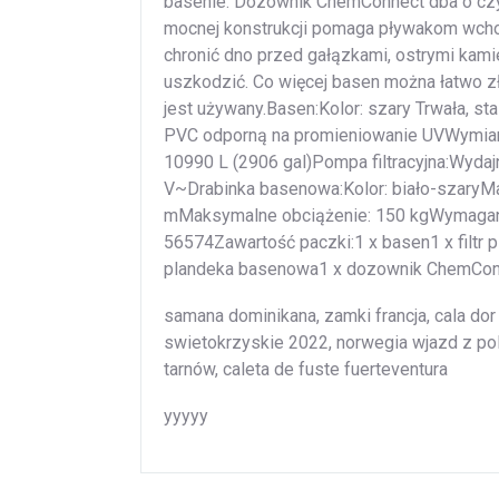
basenie. Dozownik ChemConnect dba o czy
mocnej konstrukcji pomaga pływakom wcho
chronić dno przed gałązkami, ostrymi kami
uszkodzić. Co więcej basen można łatwo zł
jest używany.Basen:Kolor: szary Trwała, 
PVC odporną na promieniowanie UVWymiary 
10990 L (2906 gal)Pompa filtracyjna:Wydaj
V~Drabinka basenowa:Kolor: biało-szaryMat
mMaksymalne obciążenie: 150 kgWymagany
56574Zawartość paczki:1 x basen1 x filtr
plandeka basenowa1 x dozownik ChemCon
samana dominikana, zamki francja, cala dor m
swietokrzyskie 2022, norwegia wjazd z p
tarnów, caleta de fuste fuerteventura
yyyyy