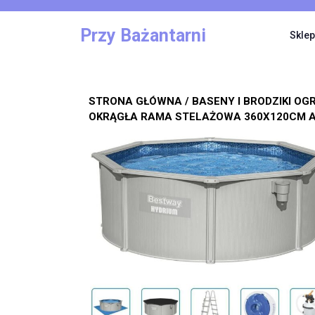
Skip
to
Przy Bażantarni
Sklep
content
STRONA GŁÓWNA
/
BASENY I BRODZIKI O
OKRĄGŁA RAMA STELAŻOWA 360X120CM 