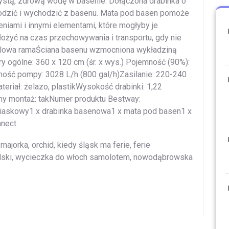
stą, zdrową wodę w basenie. Dołączona drabinka o
dzić i wychodzić z basenu. Mata pod basen pomoże
eniami i innymi elementami, które mogłyby je
ożyć na czas przechowywania i transportu, gdy nie
stalowa ramaŚciana basenu wzmocniona wykładziną
ogólne: 360 x 120 cm (śr. x wys.) Pojemność (90%):
ność pompy: 3028 L/h (800 gal/h)Zasilanie: 220-240
eriał: żelazo, plastikWysokość drabinki: 1,22
 montaż: takNumer produktu Bestway:
 piaskowy1 x drabinka basenowa1 x mata pod basen1 x
nect
ajorka, orchid, kiedy śląsk ma ferie, ferie
olski, wycieczka do włoch samolotem, nowodąbrowska