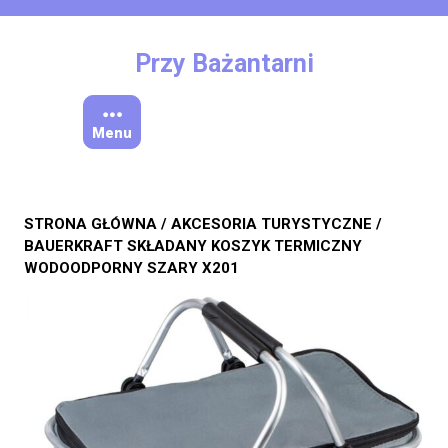
Skip
to
content
Przy Bażantarni
Menu
STRONA GŁÓWNA
/
AKCESORIA TURYSTYCZNE
/
BAUERKRAFT SKŁADANY KOSZYK TERMICZNY
WODOODPORNY SZARY X201