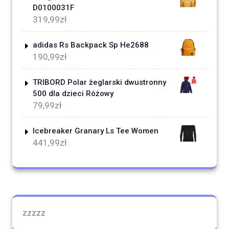
D0100031F
319,99
zł
adidas Rs Backpack Sp He2688
190,99
zł
TRIBORD Polar żeglarski dwustronny
500 dla dzieci Różowy
79,99
zł
Icebreaker Granary Ls Tee Women
441,99
zł
zzzzz