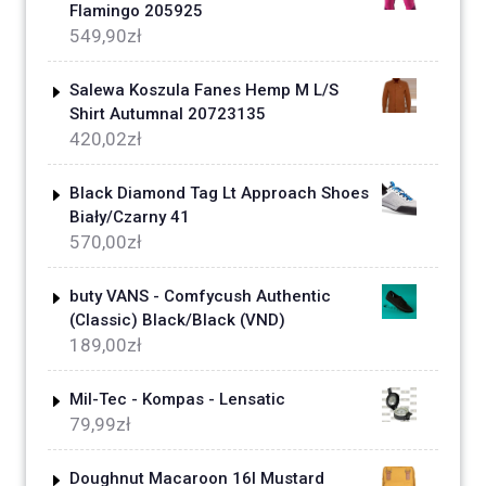
Flamingo 205925
549,90
zł
Salewa Koszula Fanes Hemp M L/S
Shirt Autumnal 20723135
420,02
zł
Black Diamond Tag Lt Approach Shoes
Biały/Czarny 41
570,00
zł
buty VANS - Comfycush Authentic
(Classic) Black/Black (VND)
189,00
zł
Mil-Tec - Kompas - Lensatic
79,99
zł
Doughnut Macaroon 16l Mustard