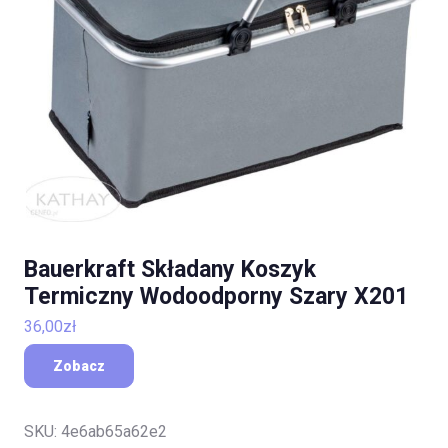
Bauerkraft Składany Koszyk
Termiczny Wodoodporny Szary X201
36,00
zł
Zobacz
SKU:
4e6ab65a62e2