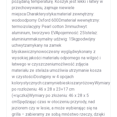
pożądaną temperaturę. Koszyk jest lekki i łatwy w
przechowywaniu, zajmuje niewiele
miejsca.Charakterystyka:materiał zewnętrzny:
wodoodporny Oxford 600Dmateriał wewnętrzny:
termoizolacyjny Pearl cotton 3mmuchwyt:
aluminium, tworzywo EVApojemność: 25lstelaż:
aluminiummaksymalny udźwig: 15kgpodwójny
uchwytzamykany na zamek
błyskawicznynowoczesny wyglądwykonany z
wysokiej jakości materiału odpornego na wilgoć i
łatwego w czyszczeniumożliwość zdjęcia
materiału ze stelaża umożliwia utrzymanie kosza
w czystościDostępny w 4 opcjach
kolorystycznych:czarnyniebieskiszaryróżowyWymiary
po rozłożeniu: 46 x 28 x 23+17 cm
(+rączka)Wymiary po złożeniu: 46 x 28 x 5
cmSpędzając czas w otoczeniu przyrody, nad
jeziorem czy w lesie, a może wybierając się na
grilla – zabieramy ze sobą mnóstwo rzeczy, dzięki