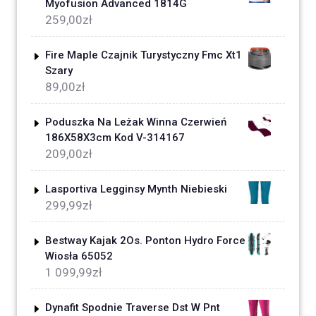
Myofusion Advanced 1814G
259,00
zł
Fire Maple Czajnik Turystyczny Fmc Xt1
Szary
89,00
zł
Poduszka Na Leżak Winna Czerwień
186X58X3cm Kod V-314167
209,00
zł
Lasportiva Legginsy Mynth Niebieski
299,99
zł
Bestway Kajak 2Os. Ponton Hydro Force
Wiosła 65052
1 099,99
zł
Dynafit Spodnie Traverse Dst W Pnt