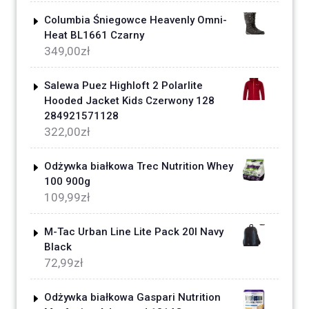
Columbia Śniegowce Heavenly Omni-
Heat BL1661 Czarny
349,00
zł
Salewa Puez Highloft 2 Polarlite
Hooded Jacket Kids Czerwony 128
284921571128
322,00
zł
Odżywka białkowa Trec Nutrition Whey
100 900g
109,99
zł
M-Tac Urban Line Lite Pack 20l Navy
Black
72,99
zł
Odżywka białkowa Gaspari Nutrition