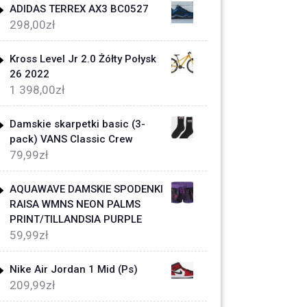
ADIDAS TERREX AX3 BC0527
298,00
zł
Kross Level Jr 2.0 Żółty Połysk
26 2022
1 398,00
zł
Damskie skarpetki basic (3-
pack) VANS Classic Crew
79,99
zł
AQUAWAVE DAMSKIE SPODENKI
RAISA WMNS NEON PALMS
PRINT/TILLANDSIA PURPLE
59,99
zł
Nike Air Jordan 1 Mid (Ps)
209,99
zł