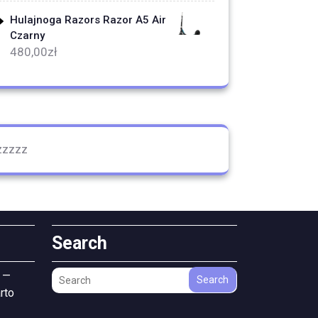
Hulajnoga Razors Razor A5 Air
Czarny
480,00
zł
zzzzz
Search
 —
Search
rto