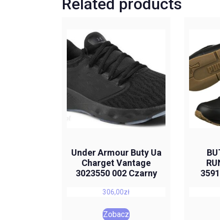
Related products
Under Armour Buty Ua
BU
Charget Vantage
RU
3023550 002 Czarny
3591
306,00
zł
Zobacz