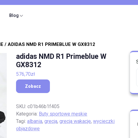
Blog
IE
/ ADIDAS NMD R1 PRIMEBLUE W GX8312
adidas NMD R1 Primeblue W
GX8312
576,70
zł
Zobacz
SKU:
c01b46b1f405
Kategoria:
Buty sportowe męskie
Tagi:
albania
,
grecja
,
grecja wakacje
,
wycieczki
objazdowe