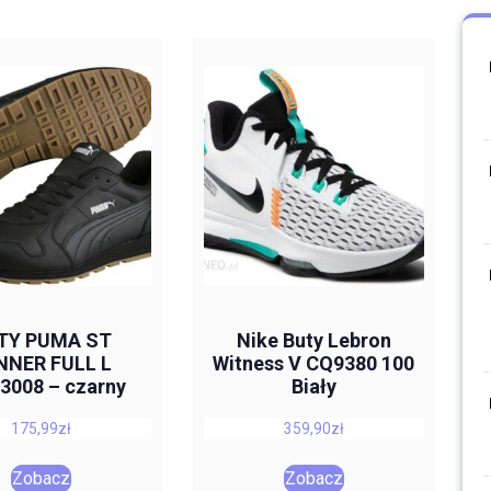
TY PUMA ST
Nike Buty Lebron
NNER FULL L
Witness V CQ9380 100
3008 – czarny
Biały
175,99
zł
359,90
zł
Zobacz
Zobacz