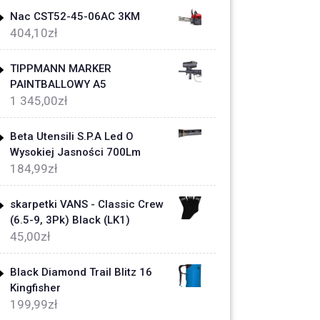
Nac CST52-45-06AC 3KM
404,10
zł
TIPPMANN MARKER
PAINTBALLOWY A5
1 345,00
zł
Beta Utensili S.P.A Led O
Wysokiej Jasności 700Lm
184,99
zł
skarpetki VANS - Classic Crew
(6.5-9, 3Pk) Black (LK1)
45,00
zł
Black Diamond Trail Blitz 16
Kingfisher
199,99
zł