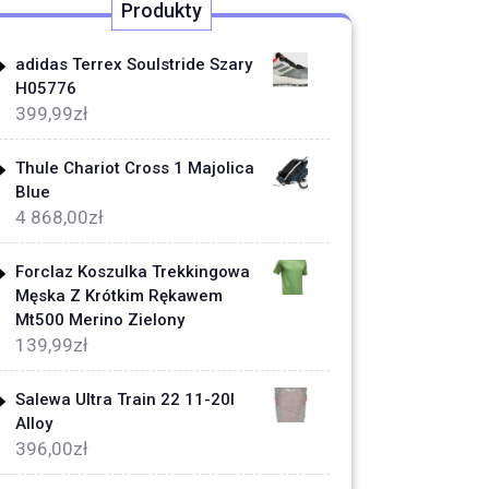
Produkty
adidas Terrex Soulstride Szary
H05776
399,99
zł
Thule Chariot Cross 1 Majolica
Blue
4 868,00
zł
Forclaz Koszulka Trekkingowa
Męska Z Krótkim Rękawem
Mt500 Merino Zielony
139,99
zł
Salewa Ultra Train 22 11-20l
Alloy
396,00
zł