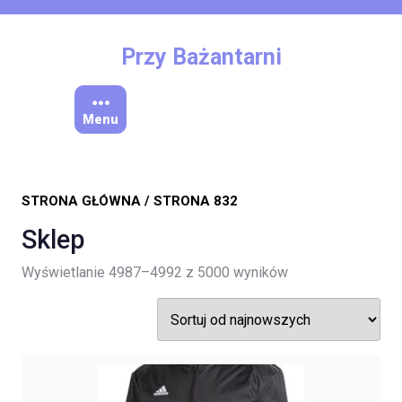
Skip
to
content
Przy Bażantarni
Menu
STRONA GŁÓWNA
/ STRONA 832
Sklep
Posortowane
Wyświetlanie 4987–4992 z 5000 wyników
według
najnowszych