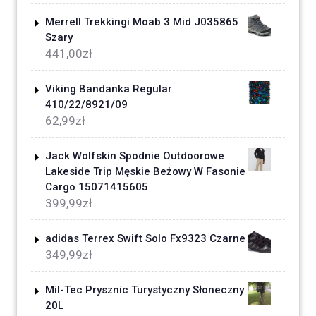
Merrell Trekkingi Moab 3 Mid J035865
Szary
441,00
zł
Viking Bandanka Regular
410/22/8921/09
62,99
zł
Jack Wolfskin Spodnie Outdoorowe
Lakeside Trip Męskie Beżowy W Fasonie
Cargo 15071415605
399,99
zł
adidas Terrex Swift Solo Fx9323 Czarne
349,99
zł
Mil-Tec Prysznic Turystyczny Słoneczny
20L