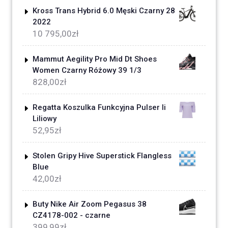
Kross Trans Hybrid 6.0 Męski Czarny 28
2022
10 795,00
zł
Mammut Aegility Pro Mid Dt Shoes
Women Czarny Różowy 39 1/3
828,00
zł
Regatta Koszulka Funkcyjna Pulser Ii
Liliowy
52,95
zł
Stolen Gripy Hive Superstick Flangless
Blue
42,00
zł
Buty Nike Air Zoom Pegasus 38
CZ4178-002 - czarne
399,99
zł