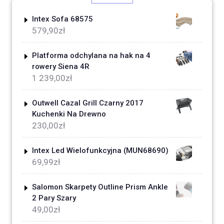
Intex Sofa 68575
579,90
zł
Platforma odchylana na hak na 4
rowery Siena 4R
1 239,00
zł
Outwell Cazal Grill Czarny 2017
Kuchenki Na Drewno
230,00
zł
Intex Led Wielofunkcyjna (MUN68690)
69,99
zł
Salomon Skarpety Outline Prism Ankle
2 Pary Szary
49,00
zł