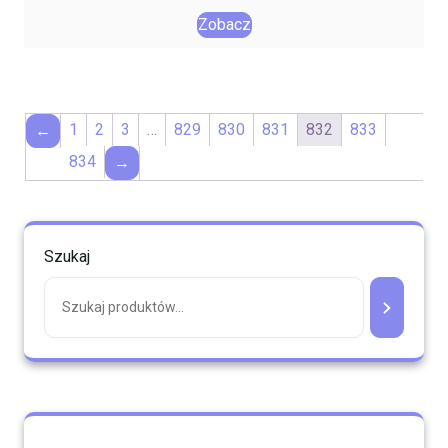
Zobacz
1
2
3
…
829
830
831
832
833
←
834
→
Szukaj