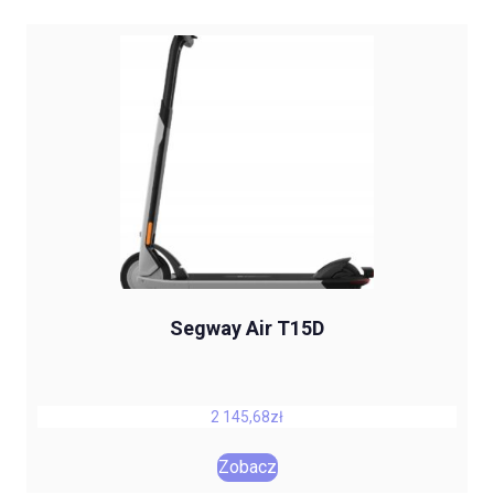
Segway Air T15D
2 145,68
zł
Zobacz