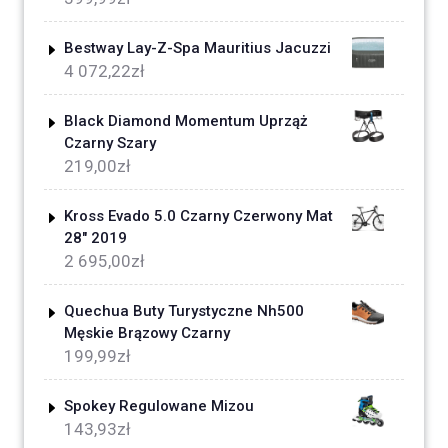
Bestway Lay-Z-Spa Mauritius Jacuzzi
4 072,22
zł
Black Diamond Momentum Uprząż
Czarny Szary
219,00
zł
Kross Evado 5.0 Czarny Czerwony Mat
28" 2019
2 695,00
zł
Quechua Buty Turystyczne Nh500
Męskie Brązowy Czarny
199,99
zł
Spokey Regulowane Mizou
143,93
zł