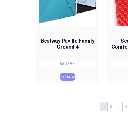
Bestway Pavillo Family
Se
Ground 4
Comfor
657,39
zł
Zobacz
1
2
3
4