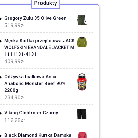
Produkty
Gregory Zulu 35 Olive Green
519,99
zł
Męska Kurtka przejściowa JACK
WOLFSKIN EVANDALE JACKET M
1111131-4131
409,99
zł
Odżywka białkowa Amix
Anabolic Monster Beef 90%
2200g
234,90
zł
Viking Globtroter Czarny
119,99
zł
Black Diamond Kurtka Damska