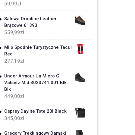
59,99
zł
Salewa Dropline Leather
Brązowe 61393
559,99
zł
Milo Spodnie Turystyczne Tacul
Red
277,19
zł
Under Armour Ua Micro G
Valsetz Mid 3023741 001 Blk
Blk
449,00
zł
Osprey Daylite Tote 20l Black
345,00
zł
Gregory Trekkingowy Damski