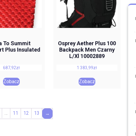
a To Summit
Osprey Aether Plus 100
t Plus Insulated
Backpack Men Czarny
L/Xl 10002889
687,92
zł
1 383,99
zł
Zobacz
Zobacz
…
11
12
13
→