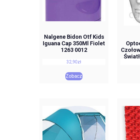
Nalgene Bidon Otf Kids
Iguana Cap 350Ml Fiolet
Optoe
1263 0012
Czołowa
Świat
32,90
zł
Mic
Zobacz