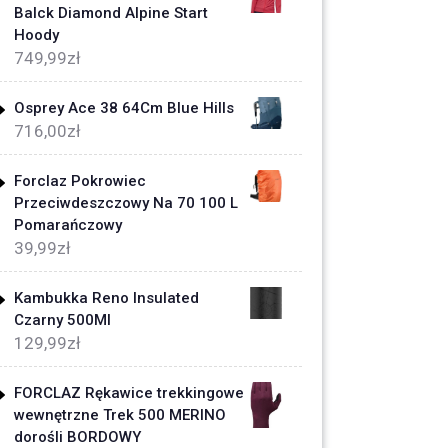
Balck Diamond Alpine Start
Hoody
749,99
zł
Osprey Ace 38 64Cm Blue Hills
716,00
zł
Forclaz Pokrowiec
Przeciwdeszczowy Na 70 100 L
Pomarańczowy
39,99
zł
Kambukka Reno Insulated
Czarny 500Ml
129,99
zł
FORCLAZ Rękawice trekkingowe
wewnętrzne Trek 500 MERINO
dorośli BORDOWY