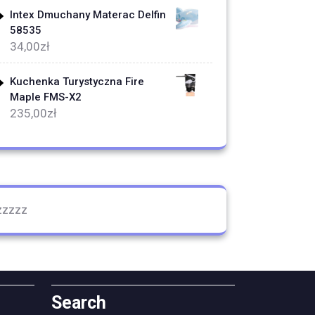
Intex Dmuchany Materac Delfin
58535
34,00
zł
Kuchenka Turystyczna Fire
Maple FMS-X2
235,00
zł
zzzzz
Search