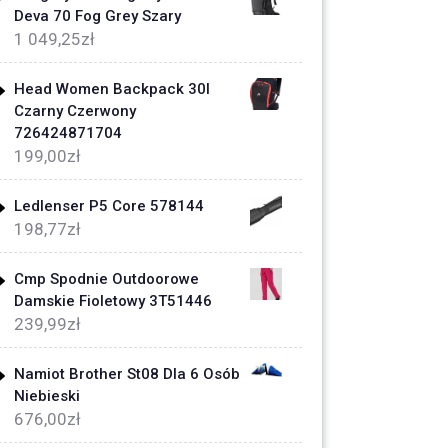
Deva 70 Fog Grey Szary
1 049,25
zł
Head Women Backpack 30l
Czarny Czerwony
726424871704
199,00
zł
Ledlenser P5 Core 578144
198,77
zł
Cmp Spodnie Outdoorowe
Damskie Fioletowy 3T51446
239,99
zł
Namiot Brother St08 Dla 6 Osób
Niebieski
676,00
zł