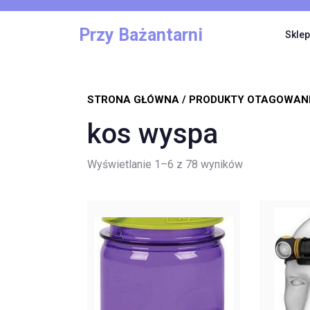
Skip
to
Przy Bażantarni
Sklep
content
STRONA GŁÓWNA
/ PRODUKTY OTAGOWANE
kos wyspa
Posortowane
Wyświetlanie 1–6 z 78 wyników
według
najnowszych