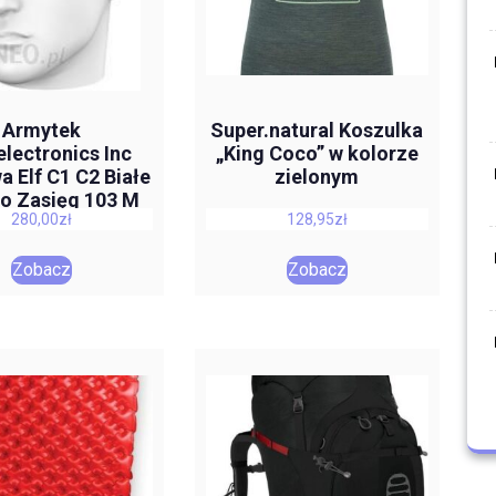
Armytek
Super.natural Koszulka
lectronics Inc
„King Coco” w kolorze
 Elf C1 C2 Białe
zielonym
ło Zasięg 103 M
280,00
zł
128,95
zł
ro Usb Wersja
Zobacz
Zobacz