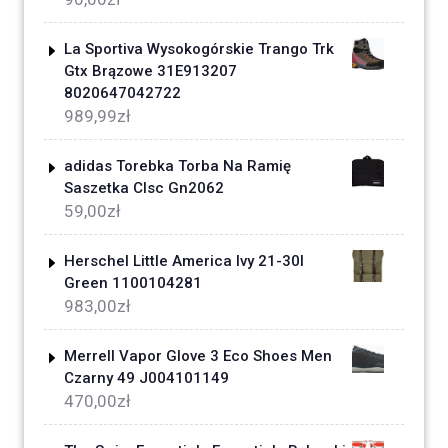
La Sportiva Wysokogórskie Trango Trk
Gtx Brązowe 31E913207
8020647042722
989,99
zł
adidas Torebka Torba Na Ramię
Saszetka Clsc Gn2062
59,00
zł
Herschel Little America Ivy 21-30l
Green 1100104281
983,00
zł
Merrell Vapor Glove 3 Eco Shoes Men
Czarny 49 J004101149
470,00
zł