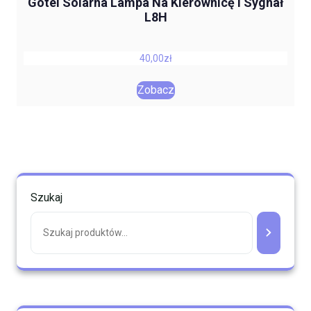
Gotel Solarna Lampa Na Kierownicę I Sygnał
L8H
40,00
zł
Zobacz
Szukaj