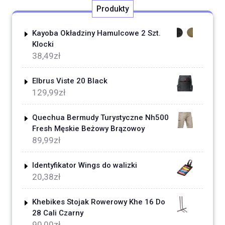
Produkty
Kayoba Okładziny Hamulcowe 2 Szt.
Klocki
38,49
zł
Elbrus Viste 20 Black
129,99
zł
Quechua Bermudy Turystyczne Nh500
Fresh Męskie Beżowy Brązowoy
89,99
zł
Identyfikator Wings do walizki
20,38
zł
Khebikes Stojak Rowerowy Khe 16 Do
28 Cali Czarny
90,00
zł