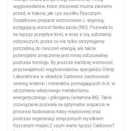
węglowodanów, które stosować można zarówno
przed, w trakcie, jak i po wysiłku fizycznym.
Dodatkowo preparat wzmocniono L-argininą,
potęgującą wzrost tlenku azotu (NO). Pozwala to
na lepszy przepływ krwi, a wraz z nią substancji
odżywczych, przez co nie tylko otrzymujemy
potrzebną do ćwiczeń energię, ale także
potencjalne zmęczenie jest mniej odczuwalnej
podczas treningu. By jeszcze bardziej wzmocnić
przyswajalność węglowodanów, specjaliści Olimp
Laboratories w składzie Carbonox zastosowali
szereg witamin i minerałów, pomagających m.in. w
utrzymaniu właściwego metabolizmu
energetycznego i glikogenu (witamina B6). Takie
rozwiązanie pozwala na optymalne wsparcie w
procesie budowania masy mięśniowej oraz
podczas regeneracji zmęczonych wysiłkiem
fizycznym mięśni.Z czym warto łączyć Carbonox?