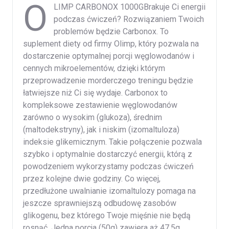
O
LIMP CARBONOX 1000GBrakuje Ci energii
podczas ćwiczeń? Rozwiązaniem Twoich
problemów będzie Carbonox. To
suplement diety od firmy Olimp, który pozwala na
dostarczenie optymalnej porcji węglowodanów i
cennych mikroelementów, dzięki którym
przeprowadzenie morderczego treningu będzie
łatwiejsze niż Ci się wydaje. Carbonox to
kompleksowe zestawienie węglowodanów
zarówno o wysokim (glukoza), średnim
(maltodekstryny), jak i niskim (izomaltuloza)
indeksie glikemicznym. Takie połączenie pozwala
szybko i optymalnie dostarczyć energii, którą z
powodzeniem wykorzystamy podczas ćwiczeń
przez kolejne dwie godziny. Co więcej,
przedłużone uwalnianie izomaltulozy pomaga na
jeszcze sprawniejszą odbudowę zasobów
glikogenu, bez którego Twoje mięśnie nie będą
rosnąć. Jedna porcja (50g) zawiera aż 47,5g