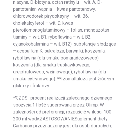
niacyna, D-biotyna, octan retinylu – wit. A, D-
pantotenian wapnia – kwas pantotenowy,
chlorowodorek pirydoksyny – wit. B6,
cholekalcyferol – wit. D, kwas
pteroilomonoglutaminowy – folian, monoazotan
tiaminy – wit. B1, ryboflawina – wit. B2,
cyjanokobalamina – wit. B12), substancje słodzące
– acesulfam K, sukraloza, barwniki: koszenila,
ryboflawina (dla smaku pomarańczowego),
koszenila (dla smaku truskawkowego,
grejpfrutowego, wiśniowego), ryboflawina (dla
smaku cytrynowego). **Izomaltuloza jest źródłem
glukozy i fruktozy.
*%ZDS- procent realizacji zalecanego dziennego
spożycia.1 Ilość sugerowana przez Olimp. W
zależności od preferencji, rozpuścić w ilości 100-
200 ml wody.ZASTOSOWANIESuplement diety
Carbonox przeznaczony jest dla osób dorosłych,