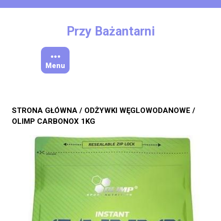
Skip
to
content
Przy Bażantarni
Menu
STRONA GŁÓWNA
/
ODŻYWKI WĘGLOWODANOWE
/
OLIMP CARBONOX 1KG