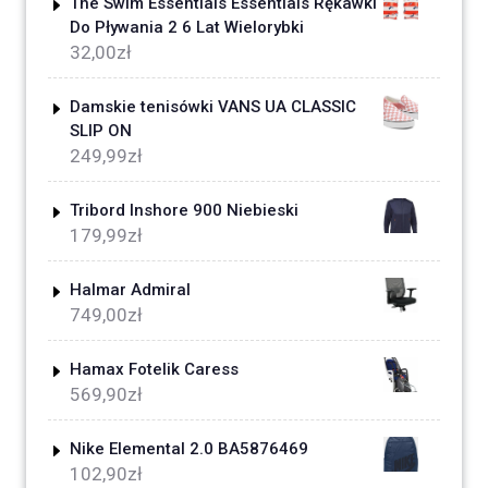
The Swim Essentials Essentials Rękawki
Do Pływania 2 6 Lat Wielorybki
32,00
zł
Damskie tenisówki VANS UA CLASSIC
SLIP ON
249,99
zł
Tribord Inshore 900 Niebieski
179,99
zł
Halmar Admiral
749,00
zł
Hamax Fotelik Caress
569,90
zł
Nike Elemental 2.0 BA5876469
102,90
zł