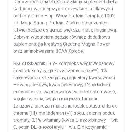
Dla wzmocnienia efektu działania suplement diety
Carbonox warto łączyć z odżywkami białkowymi
od firmy Olimp – np. Whey Protein Complex 100%
lub Mega Strong Protein. Z takim połączeniem
łatwiej będzie osiągnąć większą masę mięśniową.
Dobrym wsparciem będzie również dodatkowa
suplementacja kreatyną Creatine Magna Power
oraz aminokwasami BCAA Xplode.
SKŁADSkładniki: 95% kompleks węglowodanowy
(maltodekstryny, glukoza, izomaltuloza**), 1%
chlorowodorek L-argininy, regulatory kwasowosci
– kwas jabłkowy, kwas cytrynowy; 1% składniki
mineralne (sól wapniowa kwasu ortofosforowego,
węglan wapnia, węglan magnezu, fumaran
żelazawy, siarczan manganu, jodek potasu, chlorek
chromu (III), molibdenian (VI) sodu, selenin sodu),
aromaty, 0,1% witaminy (kwas L-askorbinowy – wit.
C, octan DL-α-tokoferylu – wit. E, nikotynamid –