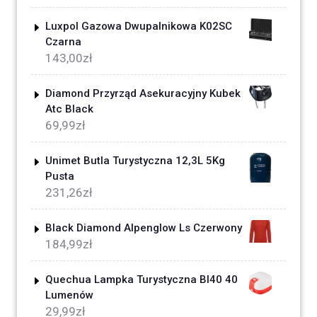
Luxpol Gazowa Dwupalnikowa K02SC
Czarna
143,00
zł
Diamond Przyrząd Asekuracyjny Kubek
Atc Black
69,99
zł
Unimet Butla Turystyczna 12,3L 5Kg
Pusta
231,26
zł
Black Diamond Alpenglow Ls Czerwony
184,99
zł
Quechua Lampka Turystyczna Bl40 40
Lumenów
29,99
zł