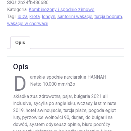
SKU:
2b24fb486686
Kategoria:
Kombinezony i spodnie zimowe
Tagi:
ibiza
,
kreta
,
londyn
,
santorini wakacje
,
turcja bodrum
,
wakacje w chorwacji
Opis
Opis
D
amskie spodnie narciarskie HANNAH
Netto 10.000 mm/h2o
składka zus zdrowotna, pajar, bułgaria 2021 all
inclusive, sycylia po angielsku, wczasy last minute
2019, hotel swinoujscie, turcja plaże, pogoda egipt
luty, pyrzowice wolności 90, durjan, do bułgarii na
dowód, system odyseusz opinie, biuro podróży