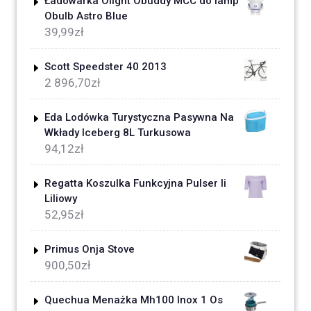
Ładowarka Olight Obuddy MCC do lamp
Obulb Astro Blue
39,99
zł
Scott Speedster 40 2013
2 896,70
zł
Eda Lodówka Turystyczna Pasywna Na
Wkłady Iceberg 8L Turkusowa
94,12
zł
Regatta Koszulka Funkcyjna Pulser Ii
Liliowy
52,95
zł
Primus Onja Stove
900,50
zł
Quechua Menażka Mh100 Inox 1 Os