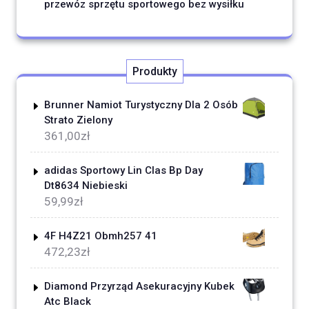
przewóz sprzętu sportowego bez wysiłku
Produkty
Brunner Namiot Turystyczny Dla 2 Osób
Strato Zielony
361,00
zł
adidas Sportowy Lin Clas Bp Day
Dt8634 Niebieski
59,99
zł
4F H4Z21 Obmh257 41
472,23
zł
Diamond Przyrząd Asekuracyjny Kubek
Atc Black