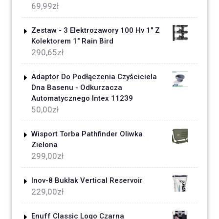
69,99
zł
Zestaw - 3 Elektrozawory 100 Hv 1" Z
Kolektorem 1" Rain Bird
290,65
zł
Adaptor Do Podłączenia Czyściciela
Dna Basenu - Odkurzacza
Automatycznego Intex 11239
50,00
zł
Wisport Torba Pathfinder Oliwka
Zielona
299,00
zł
Inov-8 Bukłak Vertical Reservoir
229,00
zł
Enuff Classic Logo Czarna