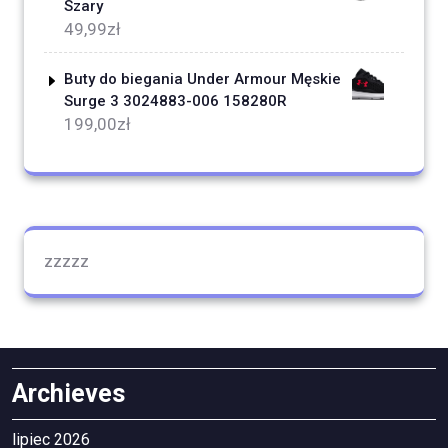
Szary
49,99
zł
Buty do biegania Under Armour Męskie
Surge 3 3024883-006 158280R
199,00
zł
zzzzz
Archieves
lipiec 2026