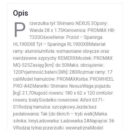
Opis
P
rzerzutka tył: Shimano NEXUS 3Opony:
Wanda 28 x 1.75Kierownica: PROMAX HB-
T320Oświetlenie: Przód – Spaninga
HL1900XB Tył – Spaninga RL1900XBMateriał
ramy: aluminiumKoła: wzmacniane obręcze oraz
nierdzewne szprychy REMERXMostek: PROMAX
MQ-525Zasięg [km]: do 50Maks. obciążenie::
120Pojemność baterii [Wh]: 280Rozmiar ramy: 17
caliModel hamulców: PROMAXKorba: PROWHEEL
PRO-A42Manetki: Shimano NexusWaga pojazdu
[kg]: 21,7Długość roweru: 180 x 62 x 120 cmKolor
roweru: białySiodełko rowerowe: Aifeit 6371-
01Rodzaj hamulca: szczękowyJazda bez
pedałowania: Tak (do 6km/h – tryb walk)Marka
silnika: InnyŁadowarka: Ładowarka 2ANapięcie: 36
VRodzaj tylnej przerzutki: wewnętrznaModel