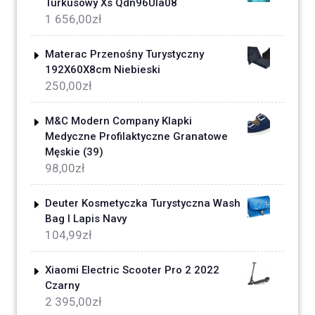
Turkusowy Xs Qdn96Ula08
1 656,00
zł
Materac Przenośny Turystyczny
192X60X8cm Niebieski
250,00
zł
M&C Modern Company Klapki
Medyczne Profilaktyczne Granatowe
Męskie (39)
98,00
zł
Deuter Kosmetyczka Turystyczna Wash
Bag I Lapis Navy
104,99
zł
Xiaomi Electric Scooter Pro 2 2022
Czarny
2 395,00
zł