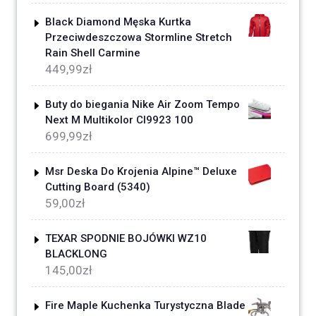
Black Diamond Męska Kurtka
Przeciwdeszczowa Stormline Stretch
Rain Shell Carmine
449,99
zł
Buty do biegania Nike Air Zoom Tempo
Next M Multikolor CI9923 100
699,99
zł
Msr Deska Do Krojenia Alpine™ Deluxe
Cutting Board (5340)
59,00
zł
TEXAR SPODNIE BOJÓWKI WZ10
BLACKLONG
145,00
zł
Fire Maple Kuchenka Turystyczna Blade