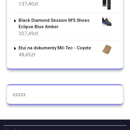
137,40
zł
Black Diamond Session M'S Shoes
Eclipse Blue Amber
327,49
zł
Etui na dokumenty Mil-Tec - Coyote
48,45
zł
zzzzz