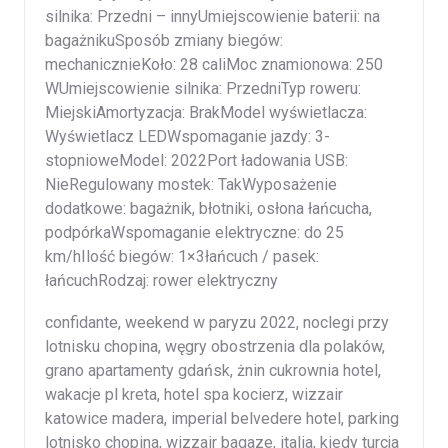
silnika: Przedni – innyUmiejscowienie baterii: na
bagażnikuSposób zmiany biegów:
mechanicznieKoło: 28 caliMoc znamionowa: 250
WUmiejscowienie silnika: PrzedniTyp roweru:
MiejskiAmortyzacja: BrakModel wyświetlacza:
Wyświetlacz LEDWspomaganie jazdy: 3-
stopnioweModel: 2022Port ładowania USB:
NieRegulowany mostek: TakWyposażenie
dodatkowe: bagażnik, błotniki, osłona łańcucha,
podpórkaWspomaganie elektryczne: do 25
km/hIlość biegów: 1×3łańcuch / pasek:
łańcuchRodzaj: rower elektryczny
confidante, weekend w paryzu 2022, noclegi przy
lotnisku chopina, węgry obostrzenia dla polaków,
grano apartamenty gdańsk, żnin cukrownia hotel,
wakacje pl kreta, hotel spa kocierz, wizzair
katowice madera, imperial belvedere hotel, parking
lotnisko chopina, wizzair bagaze, italia, kiedy turcja