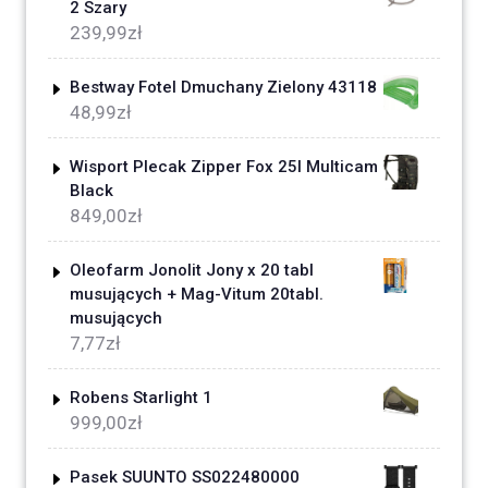
2 Szary
239,99
zł
Bestway Fotel Dmuchany Zielony 43118
48,99
zł
Wisport Plecak Zipper Fox 25l Multicam
Black
849,00
zł
Oleofarm Jonolit Jony x 20 tabl
musujących + Mag-Vitum 20tabl.
musujących
7,77
zł
Robens Starlight 1
999,00
zł
Pasek SUUNTO SS022480000