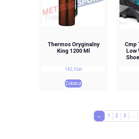
Thermos Oryginalny
Cmp T
King 1200 Ml
Low 
Shoe
142,10
zł
Zobacz
1
2
3
…
←