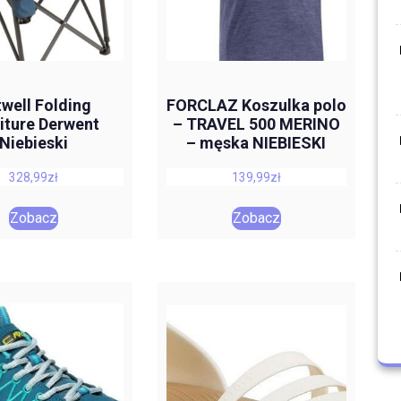
well Folding
FORCLAZ Koszulka polo
iture Derwent
– TRAVEL 500 MERINO
Niebieski
– męska NIEBIESKI
328,99
zł
139,99
zł
Zobacz
Zobacz