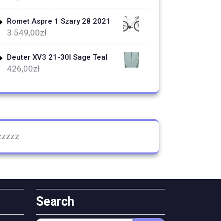
Romet Aspre 1 Szary 28 2021
3 549,00
zł
Deuter XV3 21-30l Sage Teal
426,00
zł
zzzzz
Search