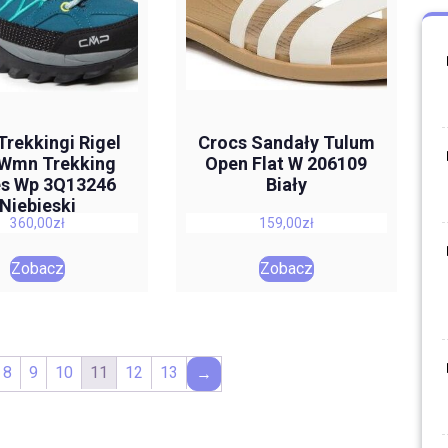
rekkingi Rigel
Crocs Sandały Tulum
Wmn Trekking
Open Flat W 206109
s Wp 3Q13246
Biały
Niebieski
360,00
zł
159,00
zł
Zobacz
Zobacz
8
9
10
11
12
13
→