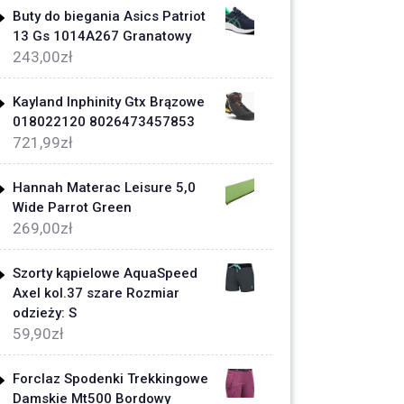
Buty do biegania Asics Patriot
13 Gs 1014A267 Granatowy
243,00
zł
Kayland Inphinity Gtx Brązowe
018022120 8026473457853
721,99
zł
Hannah Materac Leisure 5,0
Wide Parrot Green
269,00
zł
Szorty kąpielowe AquaSpeed
Axel kol.37 szare Rozmiar
odzieży: S
59,90
zł
Forclaz Spodenki Trekkingowe
Damskie Mt500 Bordowy