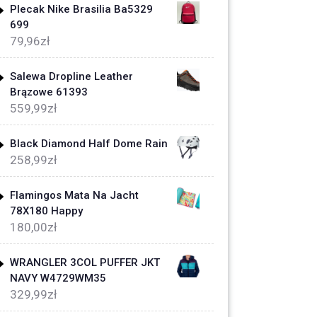
Plecak Nike Brasilia Ba5329
699
79,96
zł
Salewa Dropline Leather
Brązowe 61393
559,99
zł
Black Diamond Half Dome Rain
258,99
zł
Flamingos Mata Na Jacht
78X180 Happy
180,00
zł
WRANGLER 3COL PUFFER JKT
NAVY W4729WM35
329,99
zł