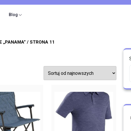
Blog
E „PANAMA”
/ STRONA 11
ne
ch