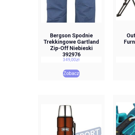
Bergson Spodnie
Out
Trekkingowe Gartland
Furn
Zip-Off Niebieski
392976
349,00
zł
Zobacz