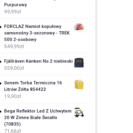
Purpurowy
99,99
zł
FORCLAZ Namiot kopułowy
samonośny 3-sezonowy - TREK
500 2-osobowy
549,99
zł
Fjällräven Kanken No.2 niebieski
559,00
zł
Sonem Torba Termiczna 16
Litrów Żółta 854422
19,90
zł
Bega Reflektor Led Z Uchwytem
20 W Zimne Białe Światło
(70835)
71,66
zł