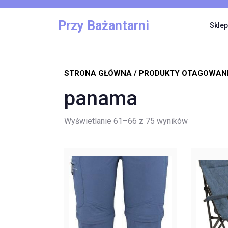
Skip
to
Przy Bażantarni
Sklep
content
STRONA GŁÓWNA
/
PRODUKTY OTAGOWAN
panama
Posortowa
Wyświetlanie 61–66 z 75 wyników
według
najnowszy