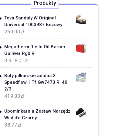
Produkty
Teva Sandały W Original
Universal 1003987 Beżowy
269,00
zł
Megatherm Riello Oil Burner
Gulliver Rg0.R
3 918,01
zł
Buty piłkarskie adidas X
Speedflow.1 Tf Gw7473 R. 40
2/3
419,00
zł
Upominkarnia Zestaw Narzędzi
Wildlife Czarny
38,77
zł